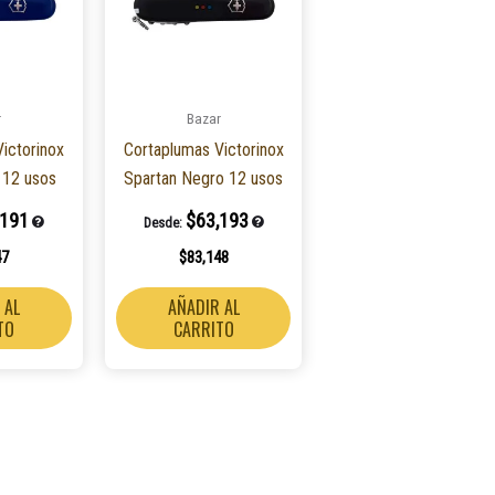
r
Bazar
ictorinox
Cortaplumas Victorinox
 12 usos
Spartan Negro 12 usos
,191
$
63,193
Desde:
47
$
83,148
 AL
AÑADIR AL
TO
CARRITO