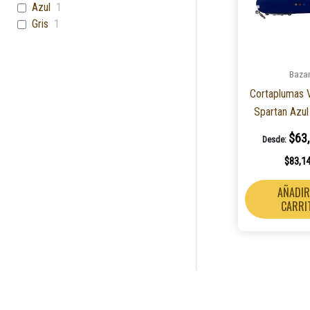
Azul
1
Gris
1
Baza
Cortaplumas V
Spartan Azul
$
63
Desde:
$
83,1
AÑADIR
CARRI