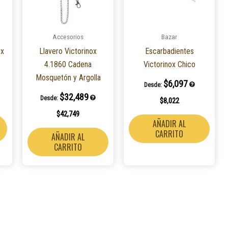
Accesorios
Bazar
ox
Llavero Victorinox
Escarbadientes
4.1860 Cadena
Victorinox Chico
Mosquetón y Argolla
$
6,097
Desde:
$
32,489
Desde:
$
8,022
$
42,749
AÑADIR AL
CARRITO
AÑADIR AL
CARRITO