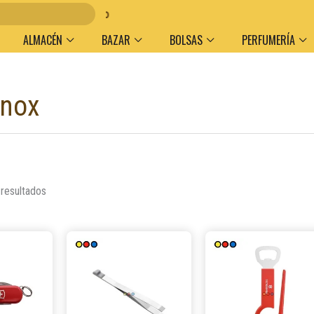
umen y medio de pago
ALMACÉN
BAZAR
BOLSAS
PERFUMERÍA
inox
Ordenado
por
popularidad
 resultados