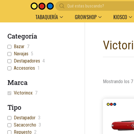
Búsqueda
Entregas en el día en AMBA
Descuento por vol
de
productos
TABAQUERÍA
GROWSHOP
KIOSCO
Categoría
Victor
Bazar
7
Navajas
5
Destapadores
4
Accesorios
1
Marca
Mostrando los 7
Victorinox
7
Tipo
Destapador
3
Sacacorcho
3
Repuesto
2