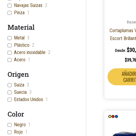
Navajas Suizas
2
Pinza
1
Baza
Material
Cortaplumas V
Metal
3
Escort Brilla
Plástico
2
$
30
Desde:
Acero inoxidable
2
Acero
1
$
39,7
Origen
AÑADIR
CARRI
Suiza
3
Suecia
3
Estados Unidos
1
Color
Negro
1
Rojo
1