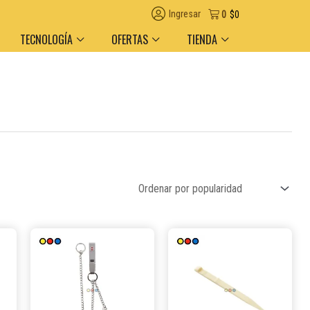
Ingresar
0
$
0
TECNOLOGÍA
OFERTAS
TIENDA