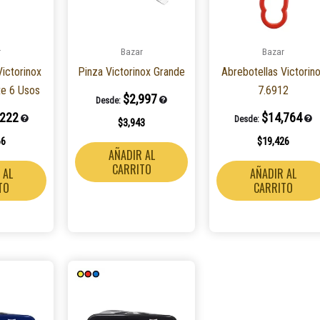
r
Bazar
Bazar
ictorinox
Pinza Victorinox Grande
Abrebotellas Victorin
nte 6 Usos
7.6912
$
2,997
Desde:
,222
$
14,764
Desde:
$
3,943
66
$
19,426
AÑADIR AL
CARRITO
 AL
AÑADIR AL
TO
CARRITO