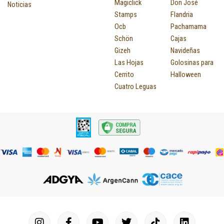
Magiclick
Don José
Noticias
Stamps
Flandria
Ocb
Pachamama
Schön
Cajas
Gizeh
Navideñas
Las Hojas
Golosinas para
Cerrito
Halloween
Cuatro Leguas
I
F
P
Y
T
T
M
I
L