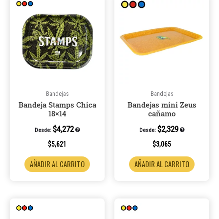
Bandejas
Bandejas
Bandeja Stamps Chica
Bandejas mini Zeus
18×14
cañamo
$
4,272
$
2,329
Desde:
Desde:
$
5,621
$
3,065
AÑADIR AL CARRITO
AÑADIR AL CARRITO
Este
producto