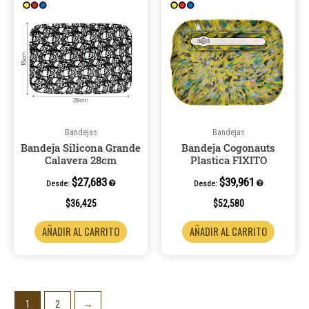
Bandejas
Bandejas
Bandeja Silicona Grande
Bandeja Cogonauts
Calavera 28cm
Plastica FIXITO
$
27,683
$
39,961
Desde:
Desde:
$
36,425
$
52,580
AÑADIR AL CARRITO
AÑADIR AL CARRITO
1
2
→