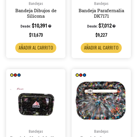
Bandejas
Bandejas
Bandeja Dibujos de
Bandeja Parafernalia
Silicona
DK7171
$
10,391
$
7,012
Desde:
Desde:
$
13,673
$
9,227
AÑADIR AL CARRITO
AÑADIR AL CARRITO
Bandejas
Bandejas