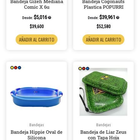
Bandeja Gizeh Mediana
Bandeja Cogonauts
Comic X 6u
Plastica POPURRI
$
5,016
$
39,961
Desde:
Desde:
$
39,600
$
52,580
AÑADIR AL CARRITO
AÑADIR AL CARRITO
Bandejas
Bandejas
Bandeja Hippie Oval de
Bandeja de Liar Zeus
Silicona
con Tapa Hoja