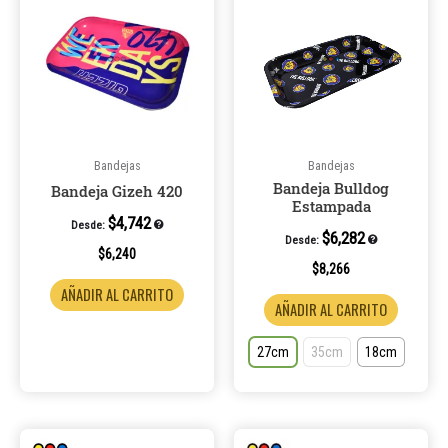
tiene
múltiple
variantes
Las
opcione
se
pueden
Bandejas
Bandejas
Bandeja Bulldog
elegir
Bandeja Gizeh 420
Estampada
en
$
4,742
Desde:
la
$
6,282
Desde:
$
6,240
página
$
8,266
de
AÑADIR AL CARRITO
AÑADIR AL CARRITO
product
27cm
35cm
18cm