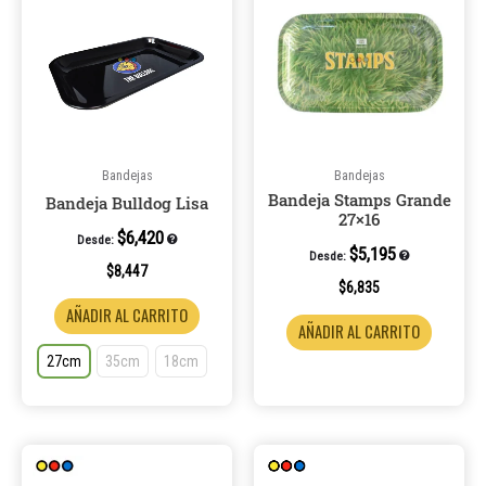
tiene
múltiples
variantes.
Las
opciones
se
pueden
Bandejas
Bandejas
Bandeja Stamps Grande
elegir
Bandeja Bulldog Lisa
27×16
en
$
6,420
Desde:
la
$
5,195
Desde:
$
8,447
página
$
6,835
de
AÑADIR AL CARRITO
AÑADIR AL CARRITO
producto
27cm
35cm
18cm
Este
product