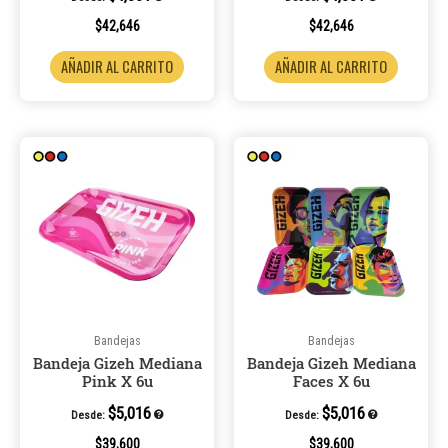
$
42,646
$
42,646
AÑADIR AL CARRITO
AÑADIR AL CARRITO
Bandejas
Bandejas
Bandeja Gizeh Mediana
Bandeja Gizeh Mediana
Pink X 6u
Faces X 6u
$
5,016
$
5,016
Desde:
Desde:
$
39,600
$
39,600