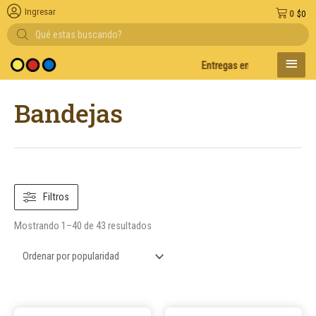
Ingresar
0
$
0
Búsqueda
de
productos
MENÚ
Entregas en el día en AMBA
De
PRINC
Ordenado
Bandejas
por
popularidad
Filtros
Mostrando 1–40 de 43 resultados