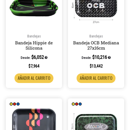
Bandejas
Bandejas
Bandeja Hippie de
Bandeja OCB Mediana
Silicona
27x16cm
$
6,052
$
10,216
Desde:
Desde:
$
7,964
$
13,442
AÑADIR AL CARRITO
AÑADIR AL CARRITO