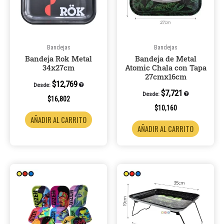
Bandejas
Bandejas
Bandeja Rok Metal
Bandeja de Metal
34x27cm
Atomic Chala con Tapa
27cmx16cm
$
12,769
Desde:
$
7,721
Desde:
$
16,802
$
10,160
AÑADIR AL CARRITO
AÑADIR AL CARRITO