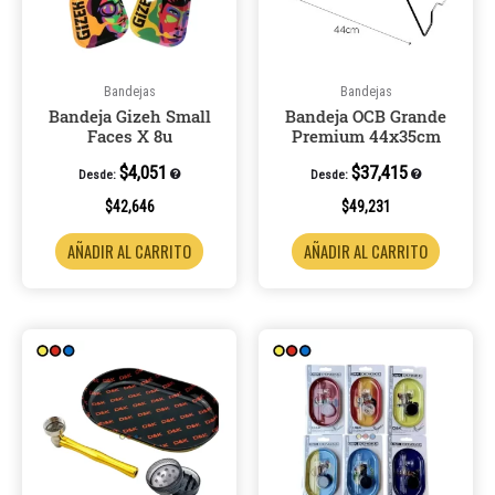
Bandejas
Bandejas
Bandeja Gizeh Small
Bandeja OCB Grande
Faces X 8u
Premium 44x35cm
$
4,051
$
37,415
Desde:
Desde:
$
42,646
$
49,231
AÑADIR AL CARRITO
AÑADIR AL CARRITO