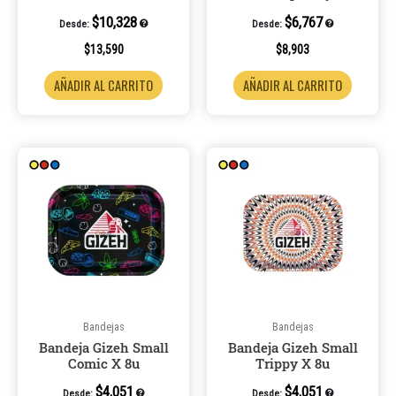
$
10,328
$
6,767
Desde:
Desde:
$
13,590
$
8,903
AÑADIR AL CARRITO
AÑADIR AL CARRITO
Bandejas
Bandejas
Bandeja Gizeh Small
Bandeja Gizeh Small
Comic X 8u
Trippy X 8u
$
4,051
$
4,051
Desde:
Desde: