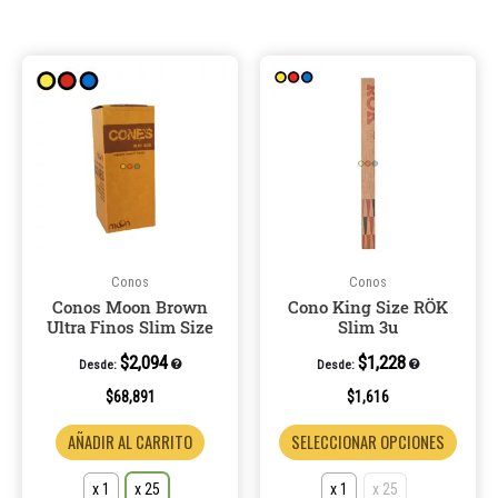
Este
Este
producto
produ
tiene
tiene
múltiples
múltip
variantes.
varian
Las
Las
opciones
opcio
se
se
pueden
puede
Conos
Conos
Conos Moon Brown
Cono King Size RÖK
elegir
elegir
Ultra Finos Slim Size
Slim 3u
en
en
la
la
$
2,094
$
1,228
Desde:
Desde:
página
página
$
68,891
$
1,616
de
de
AÑADIR AL CARRITO
SELECCIONAR OPCIONES
producto
produ
x 1
x 25
x 1
x 25