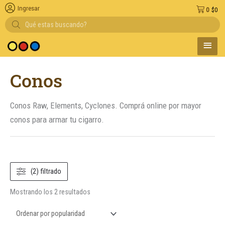
Ingresar
0
$
0
Búsqueda
de
productos
MENÚ
medio de pago
PRINC
Ordenado
Conos
por
popularidad
Conos Raw, Elements, Cyclones. Comprá online por mayor
conos para armar tu cigarro.
(2) filtrado
Mostrando los 2 resultados