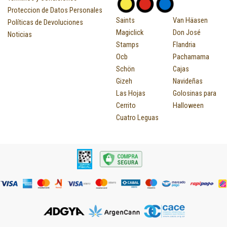
Proteccion de Datos Personales
Saints
Van Häasen
Políticas de Devoluciones
Magiclick
Don José
Noticias
Stamps
Flandria
Ocb
Pachamama
Schön
Cajas
Gizeh
Navideñas
Las Hojas
Golosinas para
Cerrito
Halloween
Cuatro Leguas