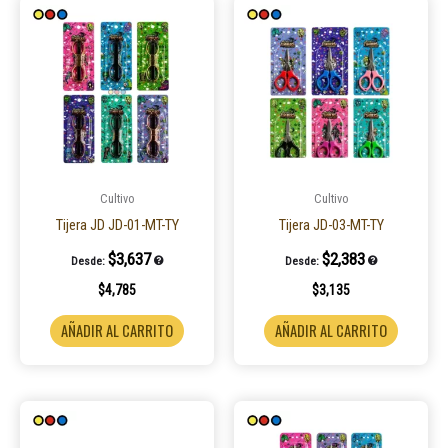
Cultivo
Cultivo
Tijera JD JD-01-MT-TY
Tijera JD-03-MT-TY
$
3,637
$
2,383
Desde:
Desde:
$
4,785
$
3,135
AÑADIR AL CARRITO
AÑADIR AL CARRITO