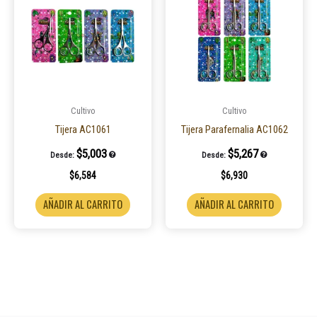
Cultivo
Cultivo
Tijera AC1061
Tijera Parafernalia AC1062
$
5,003
$
5,267
Desde:
Desde:
$
6,584
$
6,930
AÑADIR AL CARRITO
AÑADIR AL CARRITO