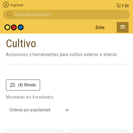
Ingresar
0
$
0
Búsqueda
de
productos
MENÚ
Entregas en el día en 
PRINC
Cultivo
Ordenado
por
popularidad
Accesorios y herramientas para cultivo exterior e interior.
(4) filtrado
Mostrando los 4 resultados