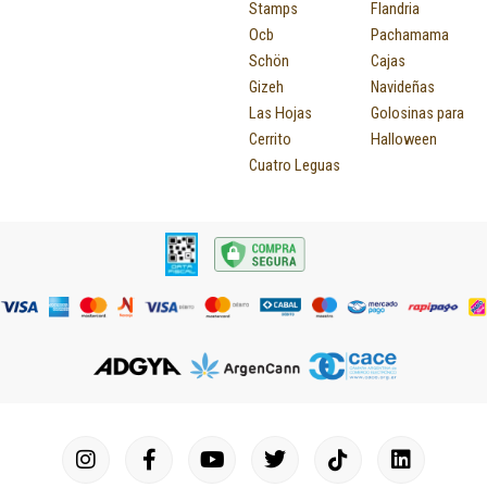
Stamps
Flandria
Ocb
Pachamama
Schön
Cajas
Gizeh
Navideñas
Las Hojas
Golosinas para
Cerrito
Halloween
Cuatro Leguas
I
F
P
Y
T
T
M
I
L
n
a
i
o
u
w
a
c
i