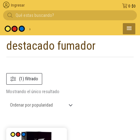
Ingresar
0
$
0
Búsqueda
de
productos
MENÚ
 medio de pago
PRINC
destacado fumador
(1) filtrado
Mostrando el único resultado
Este
producto