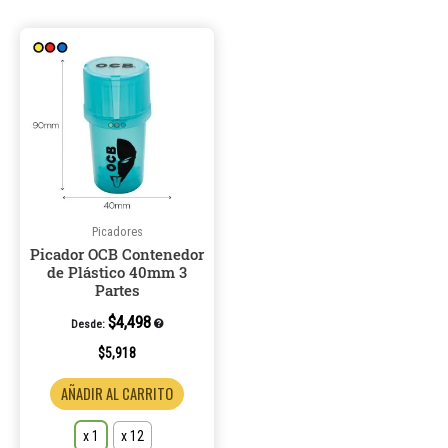
Este
producto
tiene
múltiples
variantes.
Las
opciones
se
pueden
Picadores
Picador OCB Contenedor
elegir
de Plástico 40mm 3
en
Partes
la
$
4,498
Desde:
página
de
$
5,918
producto
AÑADIR AL CARRITO
x 1
x 12