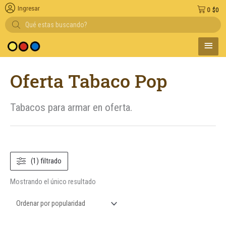
Ingresar
0
$
0
Búsqueda
de
productos
MENÚ
 medio de pago
PRINC
Oferta Tabaco Pop
Tabacos para armar en oferta.
(1) filtrado
Mostrando el único resultado