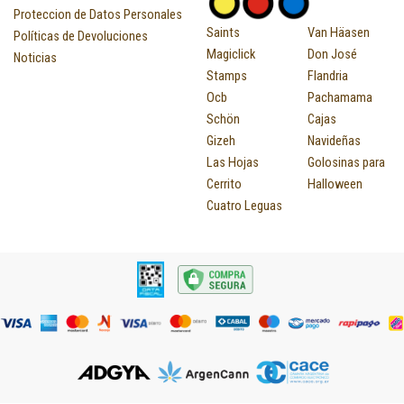
Proteccion de Datos Personales
Saints
Van Häasen
Políticas de Devoluciones
Magiclick
Don José
Noticias
Stamps
Flandria
Ocb
Pachamama
Schön
Cajas
Gizeh
Navideñas
Las Hojas
Golosinas para
Cerrito
Halloween
Cuatro Leguas