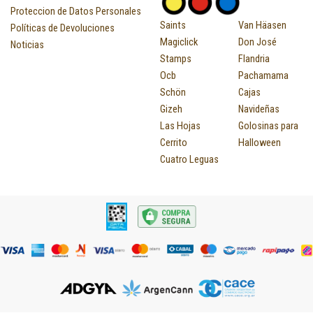
Proteccion de Datos Personales
Saints
Van Häasen
Políticas de Devoluciones
Magiclick
Don José
Noticias
Stamps
Flandria
Ocb
Pachamama
Schön
Cajas
Gizeh
Navideñas
Las Hojas
Golosinas para
Cerrito
Halloween
Cuatro Leguas