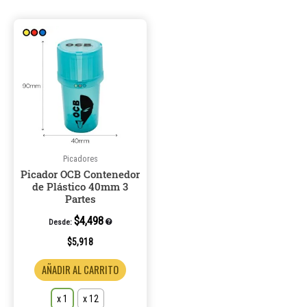
Este
producto
tiene
múltiples
variantes.
Las
opciones
se
pueden
Picadores
Picador OCB Contenedor
elegir
de Plástico 40mm 3
en
Partes
la
$
4,498
Desde:
página
de
$
5,918
producto
AÑADIR AL CARRITO
x 1
x 12