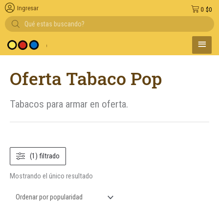
Ingresar
0
$
0
Búsqueda
de
productos
MENÚ
 medio de pago
PRINC
Oferta Tabaco Pop
Tabacos para armar en oferta.
(1) filtrado
Mostrando el único resultado