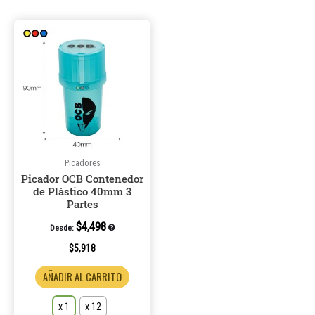
Este
producto
tiene
múltiples
variantes.
Las
opciones
se
pueden
Picadores
Picador OCB Contenedor
elegir
de Plástico 40mm 3
en
Partes
la
$
4,498
Desde:
página
de
$
5,918
producto
AÑADIR AL CARRITO
x 1
x 12