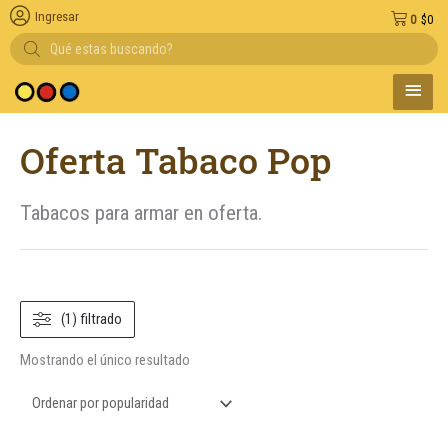
Ingresar
0
$
0
Búsqueda
de
productos
MENÚ
 medio de pago
PRINC
Oferta Tabaco Pop
Tabacos para armar en oferta.
(1) filtrado
Mostrando el único resultado