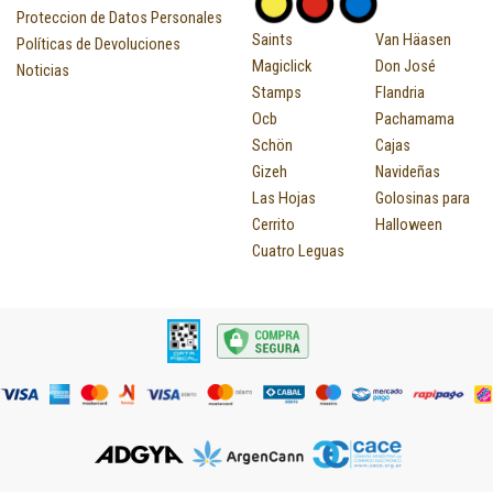
Proteccion de Datos Personales
Saints
Van Häasen
Políticas de Devoluciones
Magiclick
Don José
Noticias
Stamps
Flandria
Ocb
Pachamama
Schön
Cajas
Gizeh
Navideñas
Las Hojas
Golosinas para
Cerrito
Halloween
Cuatro Leguas