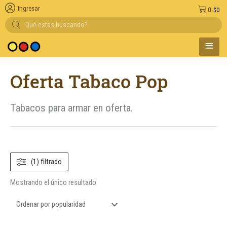
Ingresar
0
$
0
Búsqueda
de
productos
MENÚ
edio de pago
PRINC
Oferta Tabaco Pop
Tabacos para armar en oferta.
(1) filtrado
Mostrando el único resultado