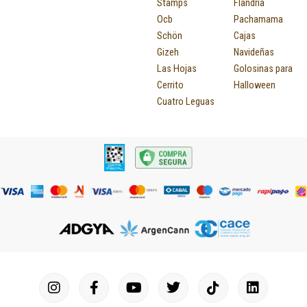
Stamps
Flandria
Ocb
Pachamama
Schön
Cajas
Gizeh
Navideñas
Las Hojas
Golosinas para
Cerrito
Halloween
Cuatro Leguas
I
F
P
Y
T
T
M
I
L
n
a
i
o
u
w
a
c
i
s
c
n
u
m
i
p
o
n