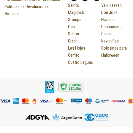
Saints
Van Häasen
Políticas de Devoluciones
Magiclick
Don José
Noticias
Stamps
Flandria
Ocb
Pachamama
Schön
Cajas
Gizeh
Navideñas
Las Hojas
Golosinas para
Cerrito
Halloween
Cuatro Leguas