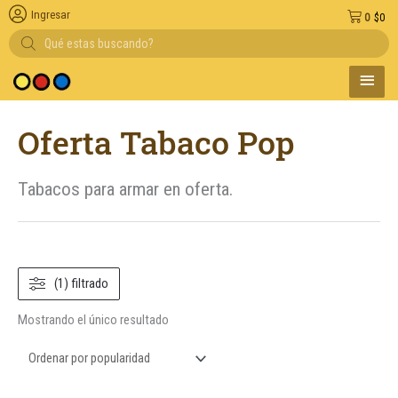
Ingresar
0
$
0
Búsqueda
de
productos
MENÚ
 medio de pago
PRINC
Oferta Tabaco Pop
Tabacos para armar en oferta.
(1) filtrado
Mostrando el único resultado