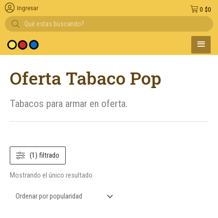
Ingresar
0
$
0
Búsqueda
de
productos
MENÚ
 medio de pago
PRINC
Oferta Tabaco Pop
Tabacos para armar en oferta.
(1) filtrado
Mostrando el único resultado