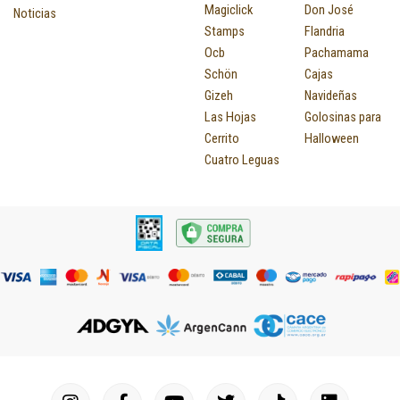
Magiclick
Don José
Noticias
Stamps
Flandria
Ocb
Pachamama
Schön
Cajas
Gizeh
Navideñas
Las Hojas
Golosinas para
Cerrito
Halloween
Cuatro Leguas
I
F
P
Y
T
T
M
I
L