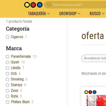
Búsqueda
Entregas en el día en AMBA
Descuento por 
de
productos
TABAQUERÍA
GROWSHOP
KIOSCO
1
producto fundar
Categoría
oferta
Cigarros
1
Marca
Parainfernalia
13
Restablecer to
Gizeh
10
Libella
7
Mostrando el úni
Ocb
6
Smoking
6
Stamps
6
Zeus
5
Rizla
3
Phillies Blunt
3