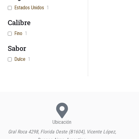
Ducados
1
Estados Unidos
1
Villiger
1
Calibre
Fino
1
Sabor
Dulce
1
Ubicación
Gral Roca 4298, Florida Oeste (B1604), Vicente López,