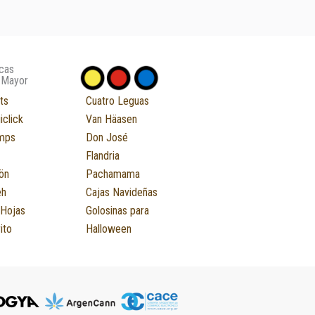
cas
 Mayor
ts
Cuatro Leguas
iclick
Van Häasen
mps
Don José
Flandria
ön
Pachamama
eh
Cajas Navideñas
 Hojas
Golosinas para
ito
Halloween