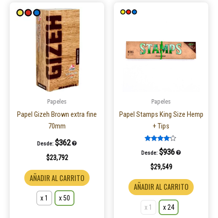
Este
Este
producto
product
tiene
tiene
múltiples
múltiple
variantes.
variantes
Las
Las
opciones
opcione
se
se
pueden
pueden
Papeles
Papeles
elegir
elegir
Papel Gizeh Brown extra fine
Papel Stamps King Size Hemp
en
en
70mm
+ Tips
la
la
$
362
Desde:
página
página
Valorado
$
936
Desde:
en
$
23,792
de
de
4.00
de 5
$
29,549
producto
product
AÑADIR AL CARRITO
AÑADIR AL CARRITO
x 1
x 50
x 1
x 24