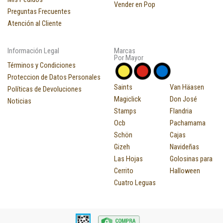
Vender en Pop
Preguntas Frecuentes
Atención al Cliente
Información Legal
Marcas
Por Mayor
Términos y Condiciones
Proteccion de Datos Personales
Saints
Van Häasen
Políticas de Devoluciones
Magiclick
Don José
Noticias
Stamps
Flandria
Ocb
Pachamama
Schön
Cajas
Gizeh
Navideñas
Las Hojas
Golosinas para
Cerrito
Halloween
Cuatro Leguas