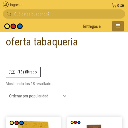
Ingresar
0
$
0
Búsqueda
de
productos
MENÚ
Entregas en el día en AMBA
PRINC
oferta tabaqueria
Ordenado
por
popularidad
(18) filtrado
Mostrando los 18 resultados
Este
Este
producto
product