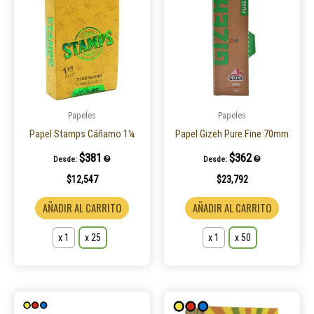
tiene
tiene
múltiples
múltiple
variantes.
variantes
Las
Las
opciones
opcione
se
se
pueden
pueden
Papeles
Papeles
elegir
elegir
Papel Stamps Cáñamo 1¼
Papel Gizeh Pure Fine 70mm
en
en
$
381
$
362
Desde:
Desde:
la
la
$
12,547
$
23,792
página
página
de
de
AÑADIR AL CARRITO
AÑADIR AL CARRITO
producto
product
x 1
x 25
x 1
x 50
Este
Este