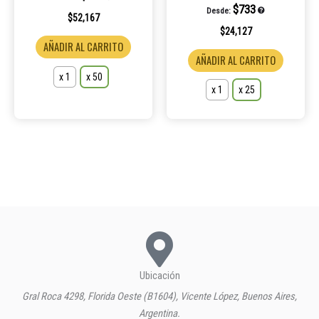
página
página
Valorado en
$
733
Desde:
5.00
$
52,167
de
de
de 5
$
24,127
producto
product
AÑADIR AL CARRITO
AÑADIR AL CARRITO
x 1
x 50
x 1
x 25
Ubicación
Gral Roca 4298, Florida Oeste (B1604), Vicente López, Buenos Aires,
Argentina.