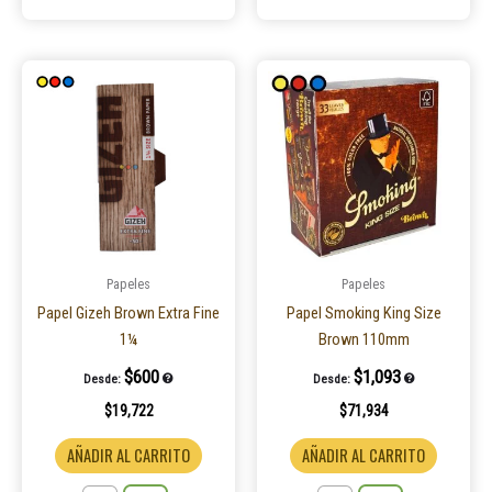
Este
Este
producto
product
tiene
tiene
múltiples
múltiple
variantes.
variantes
Las
Las
opciones
opcione
se
se
pueden
pueden
Papeles
Papeles
elegir
elegir
Papel Gizeh Brown Extra Fine
Papel Smoking King Size
en
en
1¼
Brown 110mm
la
la
$
600
$
1,093
Desde:
Desde:
página
página
$
19,722
$
71,934
de
de
producto
product
AÑADIR AL CARRITO
AÑADIR AL CARRITO