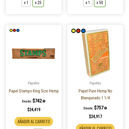
x 1
x 25
x 1
x 50
Este
Este
producto
product
tiene
tiene
múltiples
múltiple
variantes.
variantes
Las
Las
opciones
opcione
se
se
pueden
pueden
Papeles
Papeles
elegir
elegir
Papel Stamps King Size Hemp
Papel Pure Hemp No
en
en
Blanqueado 1 1/4
$
742
Desde:
la
la
$
757
Desde:
$
24,419
página
página
$
24,917
de
de
AÑADIR AL CARRITO
producto
product
AÑADIR AL CARRITO