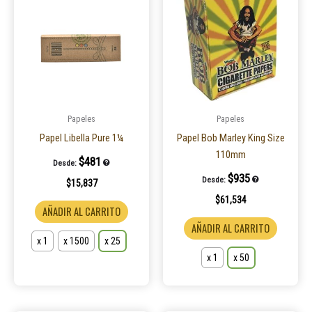
producto
product
tiene
tiene
múltiples
múltiple
variantes.
variantes
Las
Las
opciones
opcione
se
se
pueden
pueden
Papeles
Papeles
elegir
elegir
Papel Libella Pure 1¼
Papel Bob Marley King Size
en
en
110mm
$
481
Desde:
la
la
$
935
Desde:
$
15,837
página
página
$
61,534
de
de
AÑADIR AL CARRITO
producto
product
AÑADIR AL CARRITO
x 1
x 1500
x 25
x 1
x 50