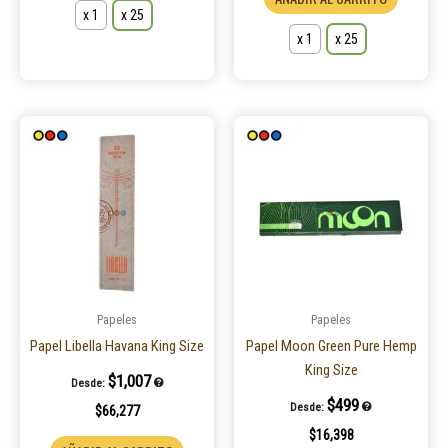
x 1
x 25
x 1
x 25
Este
Este
producto
product
tiene
tiene
múltiples
múltiple
variantes.
variantes
Las
Las
opciones
opcione
se
se
pueden
pueden
Papeles
Papeles
elegir
elegir
Papel Libella Havana King Size
Papel Moon Green Pure Hemp
en
en
King Size
$
1,007
Desde:
la
la
$
499
Desde:
$
66,277
página
página
$
16,398
de
de