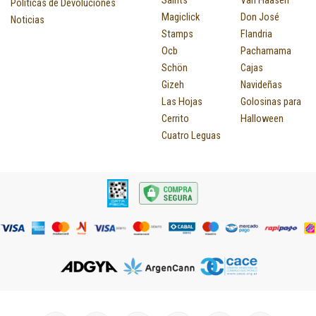
Saints
Van Häasen
Políticas de Devoluciones
Magiclick
Don José
Noticias
Stamps
Flandria
Ocb
Pachamama
Schön
Cajas
Gizeh
Navideñas
Las Hojas
Golosinas para
Cerrito
Halloween
Cuatro Leguas