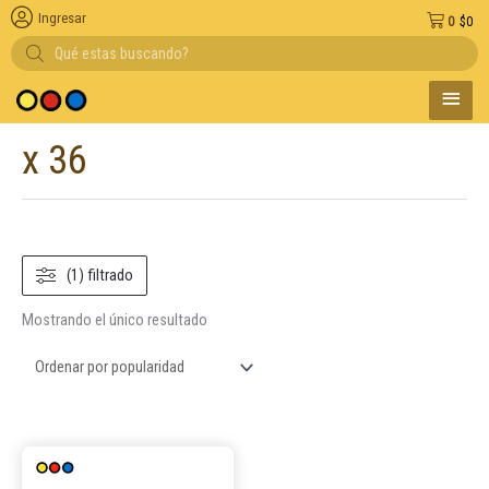
Ingresar
0
$
0
Búsqueda
de
productos
MENÚ
edio de pago
PRINC
x 36
(1) filtrado
Mostrando el único resultado
Este
producto