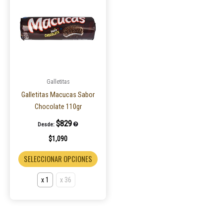
tiene
múltiples
variantes.
Las
opciones
se
pueden
Galletitas
elegir
Galletitas Macucas Sabor
en
Chocolate 110gr
la
$
829
Desde:
página
$
1,090
de
producto
SELECCIONAR OPCIONES
x 1
x 36