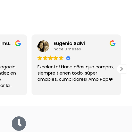
entrerriano por el mundo
Eugenia Salvi
hace 8 meses
negocio
Excelente! Hace años que compro,
ndez en
siempre tienen todo, súper
y
amables, cumplidores! Amo Pop❤️
ar la
spuesta