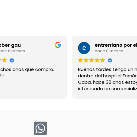
ober gau
ace 8 meses
hace 8 meses
chos años que compro.
Buenas tardes tengo un 
!!
dentro del hospital Ferná
Caba, hace 30 años esto
interesado en comercializ
bebida suerox espero re
gracias