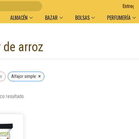
Entregas en
ALMACÉN
BAZAR
BOLSAS
PERFUMERÍA
r de arroz
×
do
Alfajor simple
co resultado
Este
producto
tiene