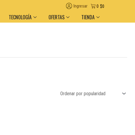
 el día en AMBA
Descuento por volumen y medio de pago
Ingresar
0
$
0
TECNOLOGÍA
OFERTAS
TIENDA