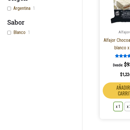
Argentina
1
Sabor
Alfajor
Blanco
1
Alfajor Chocoa
blanco x
Valorad
$
9
Desde:
5.00
de 5
$
1,22
AÑADIR
CARRI
x 1
x