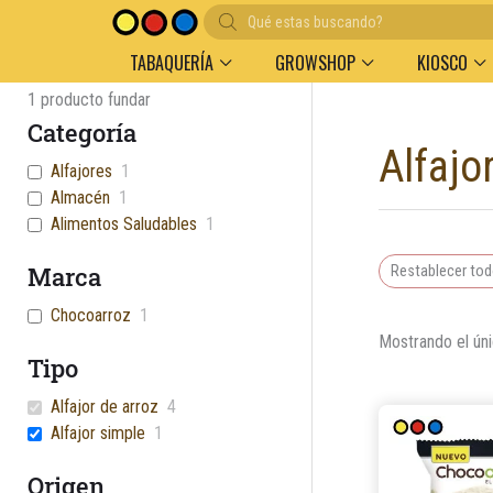
Búsqueda
de
productos
TABAQUERÍA
GROWSHOP
KIOSCO
1
producto fundar
Categoría
Alfajo
Alfajores
1
Almacén
1
Alimentos Saludables
1
Marca
Restablecer to
Chocoarroz
1
Mostrando el úni
Tipo
Alfajor de arroz
4
Alfajor simple
1
Origen