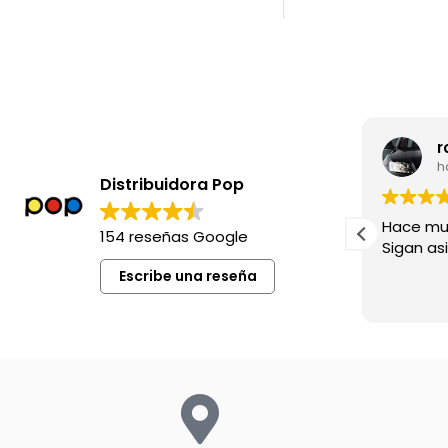
leila madia
r
hace 8 meses
h
Distribuidora Pop
Excelente siempre !
Hace mu
154 reseñas Google
Sigan asi!
Escribe una reseña