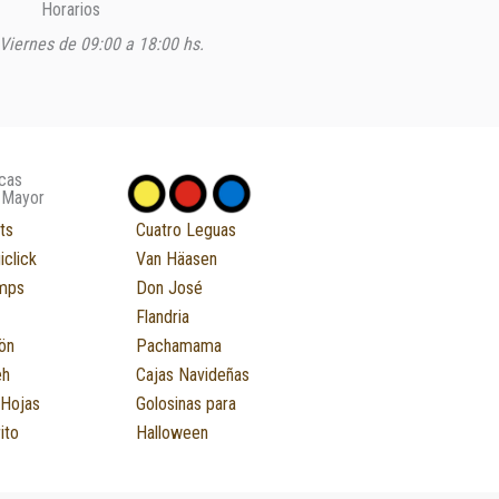
Horarios
Viernes de 09:00 a 18:00 hs.
cas
 Mayor
ts
Cuatro Leguas
iclick
Van Häasen
mps
Don José
Flandria
ön
Pachamama
eh
Cajas Navideñas
 Hojas
Golosinas para
ito
Halloween