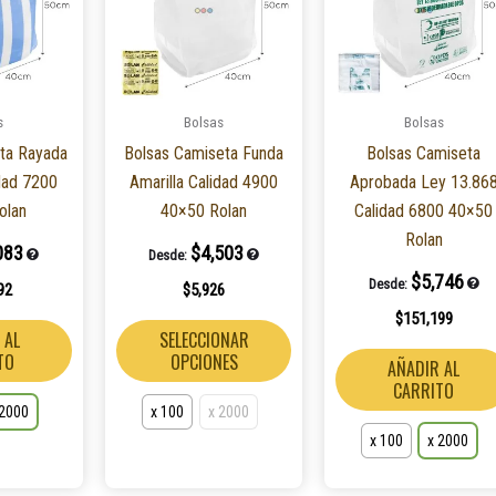
múltiples
múltiples
variantes.
variantes.
Las
Las
opciones
opciones
s
Bolsas
Bolsas
se
se
ta Rayada
Bolsas Camiseta Funda
Bolsas Camiseta
pueden
pueden
dad 7200
Amarilla Calidad 4900
Aprobada Ley 13.86
elegir
elegir
olan
40×50 Rolan
Calidad 6800 40×50
en
en
Rolan
la
la
083
$
4,503
Desde:
página
página
$
5,746
Desde:
92
$
5,926
de
de
$
151,199
producto
producto
 AL
SELECCIONAR
TO
OPCIONES
AÑADIR AL
CARRITO
 2000
x 100
x 2000
x 100
x 2000