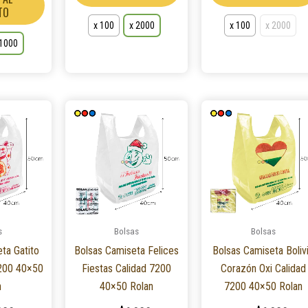
TO
x 100
x 2000
x 100
x 2000
 1000
Este
Este
producto
producto
tiene
tiene
múltiples
múltiples
variantes.
variantes.
Las
Las
opciones
opciones
s
Bolsas
Bolsas
se
se
ta Gatito
Bolsas Camiseta Felices
Bolsas Camiseta Boliv
pueden
pueden
7200 40×50
Fiestas Calidad 7200
Corazón Oxi Calidad
elegir
elegir
n
40×50 Rolan
7200 40×50 Rolan
en
en
la
la