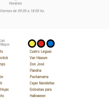
Horarios
Viernes de 09:00 a 18:00 hs.
cas
 Mayor
ts
Cuatro Leguas
iclick
Van Häasen
mps
Don José
Flandria
ön
Pachamama
eh
Cajas Navideñas
 Hojas
Golosinas para
ito
Halloween