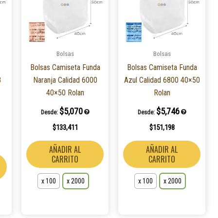
múltiples
múltiples
múlti
variantes.
variantes.
varian
Las
Las
Las
opciones
opciones
opcio
Bolsas
Bolsas
se
se
se
Bolsas Camiseta Funda
Bolsas Camiseta Funda
pueden
pueden
pued
8
Naranja Calidad 6000
Azul Calidad 6800 40×50
elegir
elegir
elegir
40×50 Rolan
Rolan
en
en
en
la
la
la
$
5,070
$
5,746
Desde:
Desde:
página
página
págin
$
133,411
$
151,198
de
de
de
producto
producto
produ
AÑADIR AL
AÑADIR AL
CARRITO
CARRITO
x 100
x 2000
x 100
x 2000