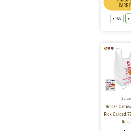
CARRI
x 100
x
Bolsa
Bolsas Camise
Rick Calidad 
Rola