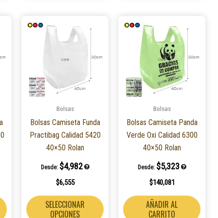
Este
Este
Este
producto
producto
produ
tiene
tiene
tiene
múltiples
múltiples
múlti
variantes.
variantes.
varian
Las
Las
Las
opciones
opciones
opcio
Bolsas
Bolsas
se
se
se
a
Bolsas Camiseta Funda
Bolsas Camiseta Panda
pueden
pueden
pued
50
Practibag Calidad 5420
Verde Oxi Calidad 6300
elegir
elegir
elegir
40×50 Rolan
40×50 Rolan
en
en
en
la
la
la
$
4,982
$
5,323
Desde:
Desde:
página
página
págin
$
6,555
$
140,081
de
de
de
producto
producto
produ
SELECCIONAR
AÑADIR AL
OPCIONES
CARRITO