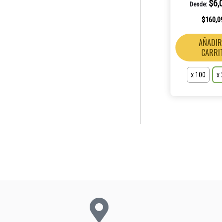
$
6,
Desde:
$
160,0
AÑADIR
CARRI
x 100
x