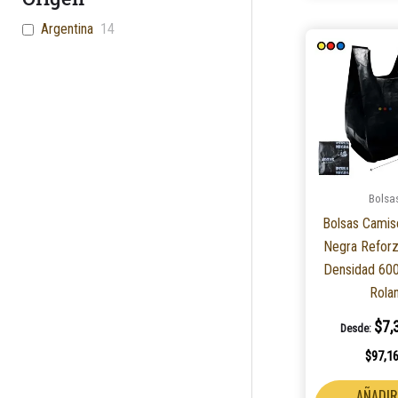
Argentina
14
Bolsa
Bolsas Camis
Negra Reforz
Densidad 60
Rola
$
7,
Desde:
$
97,1
AÑADIR