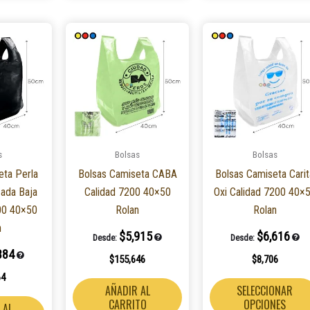
Este
Este
producto
producto
tiene
tiene
múltiples
múltiples
variantes.
variantes.
Las
Las
opciones
opciones
s
Bolsas
Bolsas
se
se
eta Perla
Bolsas Camiseta CABA
Bolsas Camiseta Carit
pueden
pueden
ada Baja
Calidad 7200 40×50
Oxi Calidad 7200 40×
elegir
elegir
00 40×50
Rolan
Rolan
en
en
n
la
la
$
5,915
$
6,616
Desde:
Desde:
página
página
384
$
155,646
$
8,706
de
de
64
producto
producto
AÑADIR AL
SELECCIONAR
CARRITO
OPCIONES
 AL