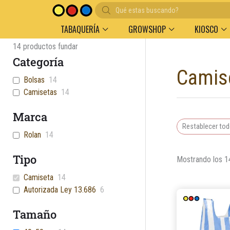
Búsqueda
de
productos
TABAQUERÍA
GROWSHOP
KIOSCO
14
productos fundar
Categoría
Camis
Bolsas
14
Camisetas
14
Marca
Restablecer to
Rolan
14
Tipo
Mostrando los 1
Camiseta
14
Autorizada Ley 13.686
6
Tamaño