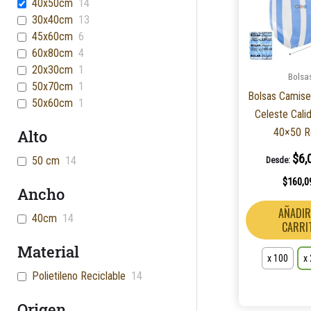
40x50cm
14
30x40cm
13
45x60cm
6
60x80cm
4
20x30cm
1
Bolsa
50x70cm
1
Bolsas Camise
50x60cm
1
Celeste Cali
40×50 R
Alto
$
6,
50 cm
14
Desde:
$
160,0
Ancho
AÑADIR
40cm
14
CARRI
Material
x 100
x
Polietileno Reciclable
14
Origen