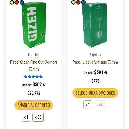
producto
produ
tiene
tiene
múltiples
múltip
variantes.
varian
Las
Las
opciones
opcio
se
se
pueden
puede
Papeles
Papeles
elegir
elegir
Papel Gizeh Fine Cut Corners
Papel Libella Vintage 70mm
en
en
70mm
$
591
Desde:
la
la
$
778
página
página
Valorado en
$
362
Desde:
5.00
de
de
de 5
SELECCIONAR OPCIONES
$
23,792
producto
produ
AÑADIR AL CARRITO
x 1
x 50
x 1
x 50