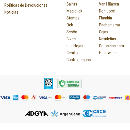
Saints
Van Häasen
Políticas de Devoluciones
Magiclick
Don José
Noticias
Stamps
Flandria
Ocb
Pachamama
Schön
Cajas
Gizeh
Navideñas
Las Hojas
Golosinas para
Cerrito
Halloween
Cuatro Leguas