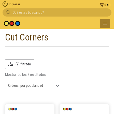
Ingresar
0
$
0
Búsqueda
de
productos
MENÚ
Entregas en el dí
PRINC
Cut Corners
Ordenado
por
popularidad
(2) filtrado
Mostrando los 2 resultados
Este
Este
producto
product