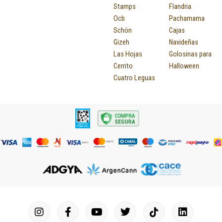
Stamps
Flandria
Ocb
Pachamama
Schön
Cajas
Gizeh
Navideñas
Las Hojas
Golosinas para
Cerrito
Halloween
Cuatro Leguas
I
F
P
Y
T
T
M
I
L
n
a
i
o
u
w
a
c
i