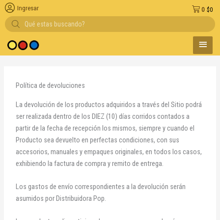
Ingresar
0
$
0
Búsqueda
de
productos
MENÚ
medio de pago
PRINC
Política de devoluciones
La devolución de los productos adquiridos a través del Sitio podrá
ser realizada dentro de los DIEZ (10) días corridos contados a
partir de la fecha de recepción los mismos, siempre y cuando el
Producto sea devuelto en perfectas condiciones, con sus
accesorios, manuales y empaques originales, en todos los casos,
exhibiendo la factura de compra y remito de entrega.
Los gastos de envío correspondientes a la devolución serán
asumidos por Distribuidora Pop.