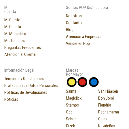
Mi
Somos POP Distribuidora
Cuenta
Nosotros
Mi Carrito
Contacto
Mi Cuenta
Blog
Mi Monedero
Atención a Empresas
Mis Pedidos
Vender en Pop
Preguntas Frecuentes
Atención al Cliente
Información Legal
Marcas
Por Mayor
Términos y Condiciones
Proteccion de Datos Personales
Saints
Van Häasen
Políticas de Devoluciones
Magiclick
Don José
Noticias
Stamps
Flandria
Ocb
Pachamama
Schön
Cajas
Gizeh
Navideñas