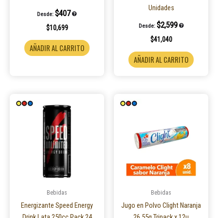
Unidades
$
407
Desde:
$
2,599
Desde:
$
10,699
$
41,040
AÑADIR AL CARRITO
AÑADIR AL CARRITO
Bebidas
Bebidas
Energizante Speed Energy
Jugo en Polvo Clight Naranja
Drink Lata 250cc Pack 24
26.55g Tripack x 12u