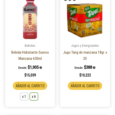
producto
tiene
múltiples
variantes.
Las
opciones
se
pueden
Bebidas
Jugos y Energizantes
elegir
Bebida Hidratante Suerox
Jugo Tang de manzana 18gr. x
en
Manzana 630ml
20
la
$
1,905
$
388
Desde:
Desde:
página
$
15,039
$
10,222
de
producto
AÑADIR AL CARRITO
AÑADIR AL CARRITO
x 1
x 6