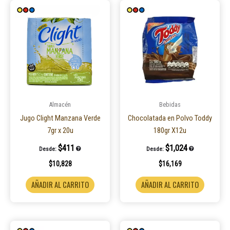
Almacén
Bebidas
Jugo Clight Manzana Verde
Chocolatada en Polvo Toddy
7gr x 20u
180gr X12u
$
411
$
1,024
Desde:
Desde:
$
10,828
$
16,169
AÑADIR AL CARRITO
AÑADIR AL CARRITO