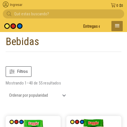
Ingresar
0
$
0
Búsqueda
de
productos
MENÚ
Entregas en el día en AMBA
De
PRINC
Bebidas
Ordenado
por
popularidad
Filtros
Mostrando 1–40 de 55 resultados