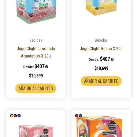
Bebidas
Bebidas
Jugo Clight Limonada
Jugo Clight Anana X 20u
Arandanos X 20u
$
407
Desde:
$
407
Desde:
$
10,699
$
10,699
AÑADIR AL CARRITO
AÑADIR AL CARRITO