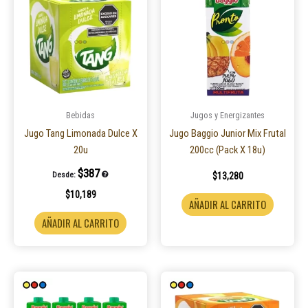
Bebidas
Jugos y Energizantes
Jugo Tang Limonada Dulce X
Jugo Baggio Junior Mix Frutal
20u
200cc (Pack X 18u)
$
387
Desde:
$
13,280
$
10,189
AÑADIR AL CARRITO
AÑADIR AL CARRITO