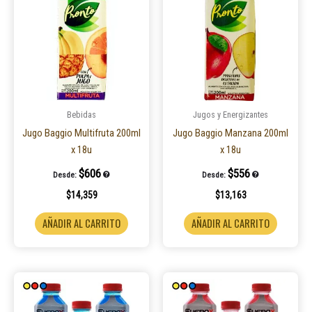
Bebidas
Jugos y Energizantes
Jugo Baggio Multifruta 200ml
Jugo Baggio Manzana 200ml
x 18u
x 18u
$
606
$
556
Desde:
Desde:
$
14,359
$
13,163
AÑADIR AL CARRITO
AÑADIR AL CARRITO
Este
Este
producto
product