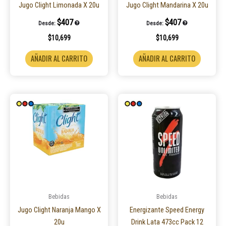
Jugo Clight Limonada X 20u
Jugo Clight Mandarina X 20u
$
407
$
407
Desde:
Desde:
$
10,699
$
10,699
AÑADIR AL CARRITO
AÑADIR AL CARRITO
Bebidas
Bebidas
Jugo Clight Naranja Mango X
Energizante Speed Energy
20u
Drink Lata 473cc Pack 12