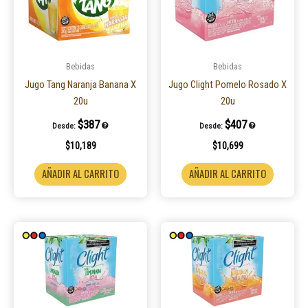
Bebidas
Bebidas
Jugo Tang Naranja Banana X
Jugo Clight Pomelo Rosado X
20u
20u
$
387
$
407
Desde:
Desde:
$
10,189
$
10,699
AÑADIR AL CARRITO
AÑADIR AL CARRITO