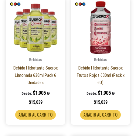
Bebidas
Bebidas
Bebida Hidratante Suerox
Bebida Hidratante Suerox
Limonada 630ml Pack 6
Frutos Rojos 630ml (Pack x
Unidades
6U)
$
1,905
$
1,905
Desde:
Desde:
$
15,039
$
15,039
AÑADIR AL CARRITO
AÑADIR AL CARRITO