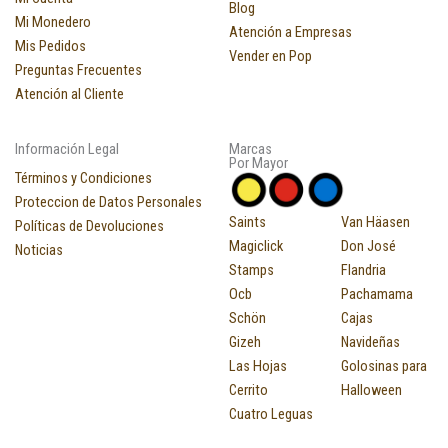
Blog
Mi Monedero
Atención a Empresas
Mis Pedidos
Vender en Pop
Preguntas Frecuentes
Atención al Cliente
Información Legal
Marcas
Por Mayor
Términos y Condiciones
Proteccion de Datos Personales
Saints
Van Häasen
Políticas de Devoluciones
Magiclick
Don José
Noticias
Stamps
Flandria
Ocb
Pachamama
Schön
Cajas
Gizeh
Navideñas
Las Hojas
Golosinas para
Cerrito
Halloween
Cuatro Leguas