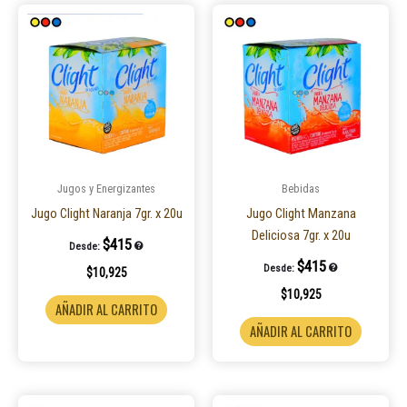
Jugos y Energizantes
Bebidas
Jugo Clight Naranja 7gr. x 20u
Jugo Clight Manzana
Deliciosa 7gr. x 20u
$
415
Desde:
$
415
Desde:
$
10,925
$
10,925
AÑADIR AL CARRITO
AÑADIR AL CARRITO
Este