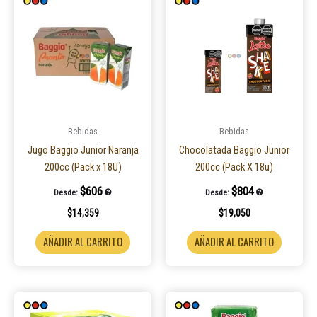
Bebidas
Bebidas
Jugo Baggio Junior Naranja
Chocolatada Baggio Junior
200cc (Pack x 18U)
200cc (Pack X 18u)
$
606
$
804
Desde:
Desde:
$
14,359
$
19,050
AÑADIR AL CARRITO
AÑADIR AL CARRITO