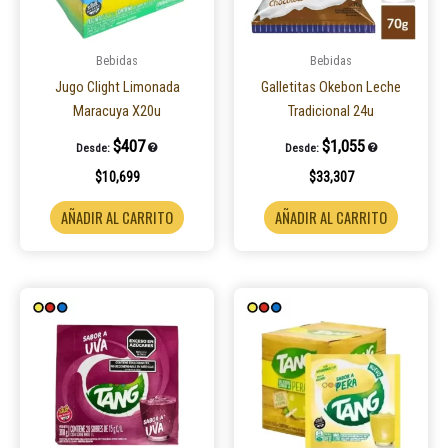
Bebidas
Bebidas
Jugo Clight Limonada
Galletitas Okebon Leche
Maracuya X20u
Tradicional 24u
$
407
$
1,055
Desde:
Desde:
$
10,699
$
33,307
AÑADIR AL CARRITO
AÑADIR AL CARRITO