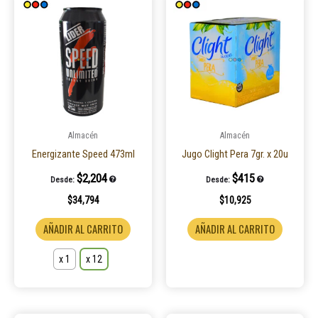
producto
tiene
múltiples
variantes.
Las
opciones
se
pueden
Almacén
Almacén
elegir
Energizante Speed 473ml
Jugo Clight Pera 7gr. x 20u
en
$
2,204
$
415
Desde:
Desde:
la
$
34,794
$
10,925
página
de
AÑADIR AL CARRITO
AÑADIR AL CARRITO
producto
x 1
x 12