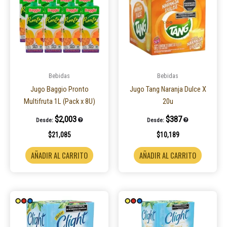
Bebidas
Bebidas
Jugo Baggio Pronto
Jugo Tang Naranja Dulce X
Multifruta 1L (Pack x 8U)
20u
$
2,003
$
387
Desde:
Desde:
$
21,085
$
10,189
AÑADIR AL CARRITO
AÑADIR AL CARRITO