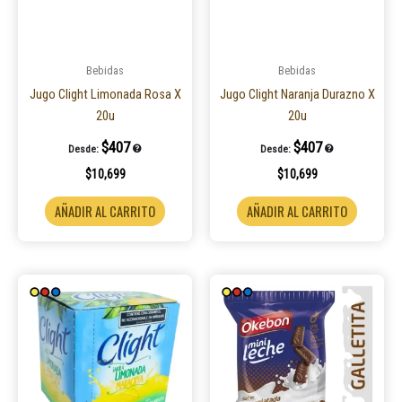
Bebidas
Bebidas
Jugo Clight Limonada Rosa X
Jugo Clight Naranja Durazno X
20u
20u
$
407
$
407
Desde:
Desde:
$
10,699
$
10,699
AÑADIR AL CARRITO
AÑADIR AL CARRITO