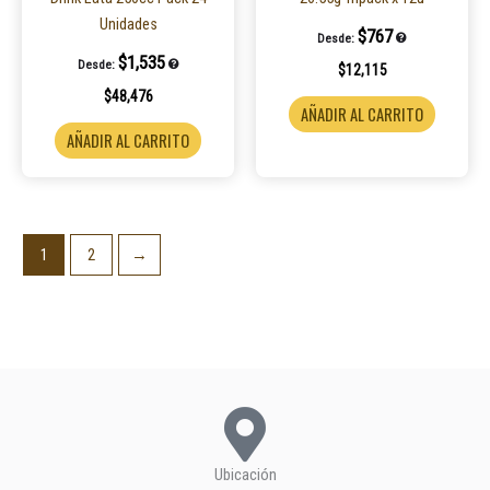
Unidades
$
767
Desde:
$
1,535
Desde:
$
12,115
$
48,476
AÑADIR AL CARRITO
AÑADIR AL CARRITO
1
2
→
Ubicación