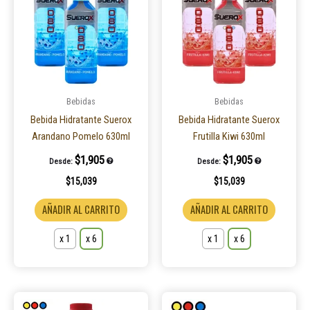
tiene
tiene
múltiples
múltiple
variantes.
variantes
Las
Las
opciones
opcione
se
se
pueden
pueden
Bebidas
Bebidas
elegir
elegir
Bebida Hidratante Suerox
Bebida Hidratante Suerox
en
en
Arandano Pomelo 630ml
Frutilla Kiwi 630ml
la
la
$
1,905
$
1,905
Desde:
Desde:
página
página
$
15,039
$
15,039
de
de
producto
product
AÑADIR AL CARRITO
AÑADIR AL CARRITO
x 1
x 6
x 1
x 6
Este