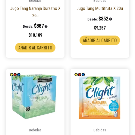
Bebidas
Bebidas
Jugo Tang Naranja Durazno X
Jugo Tang Multifruta X 20u
20u
$
352
Desde:
$
387
Desde:
$
9,257
$
10,189
AÑADIR AL CARRITO
AÑADIR AL CARRITO
Bebidas
Bebidas