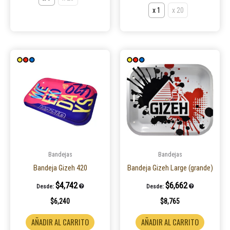
x 1
x 20
Bandejas
Bandejas
Bandeja Gizeh 420
Bandeja Gizeh Large (grande)
$
4,742
$
6,662
Desde:
Desde:
$
6,240
$
8,765
AÑADIR AL CARRITO
AÑADIR AL CARRITO