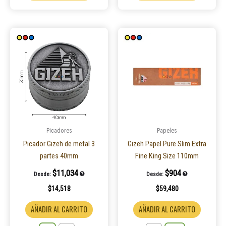
Este
Este
producto
product
tiene
tiene
múltiples
múltiple
variantes.
variantes
Las
Las
opciones
opcione
se
se
pueden
pueden
Picadores
Papeles
elegir
elegir
Picador Gizeh de metal 3
Gizeh Papel Pure Slim Extra
en
en
partes 40mm
Fine King Size 110mm
la
la
$
11,034
$
904
Desde:
Desde:
página
página
$
14,518
$
59,480
de
de
producto
product
AÑADIR AL CARRITO
AÑADIR AL CARRITO