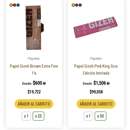
Este
Este
producto
product
tiene
tiene
múltiples
múltiple
variantes.
variantes
Las
Las
opciones
opcione
se
se
pueden
pueden
Papeles
Papeles
elegir
elegir
Papel Gizeh Brown Extra Fine
Papel Gizeh Pink King Size
en
en
1¼
Edición limitada
la
la
$
600
$
1,506
Desde:
Desde:
página
página
$
19,722
$
99,058
de
de
producto
product
AÑADIR AL CARRITO
AÑADIR AL CARRITO
x 1
x 25
x 1
x 50