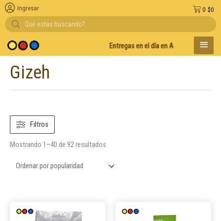
Ingresar
0
$
0
Búsqueda
de
productos
MENÚ
Entregas en el día en AMBA
Descuento po
PRINC
Gizeh
Ordenado
por
popularidad
Filtros
Mostrando 1–40 de 92 resultados
Este
Este
producto
product