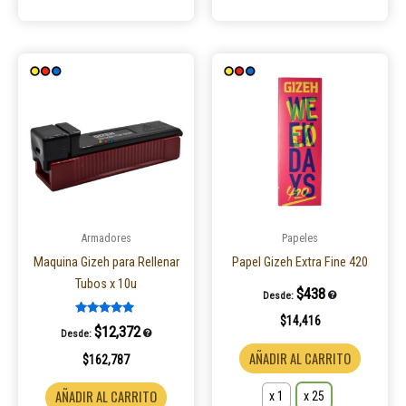
Este
product
tiene
múltiple
variantes
Las
opcione
se
pueden
Armadores
Papeles
elegir
Maquina Gizeh para Rellenar
Papel Gizeh Extra Fine 420
en
Tubos x 10u
$
438
Desde:
la
$
14,416
página
Valorado en
$
12,372
Desde:
5.00
de
de 5
AÑADIR AL CARRITO
$
162,787
product
AÑADIR AL CARRITO
x 1
x 25