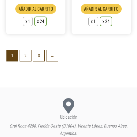
producto
product
AÑADIR AL CARRITO
AÑADIR AL CARRITO
x 1
x 24
x 1
x 24
1
2
3
→
Ubicación
Gral Roca 4298, Florida Oeste (B1604), Vicente López, Buenos Aires,
Argentina.