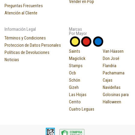
Vender en Pop
Preguntas Frecuentes
Atención al Cliente
Información Legal
Marcas
Por Mayor
Términos y Condiciones
Proteccion de Datos Personales
Saints
Van Häasen
Políticas de Devoluciones
Magiclick
Don José
Noticias
Stamps
Flandria
Ocb
Pachamama
Schön
Cajas
Gizeh
Navideñas
Las Hojas
Golosinas para
Cerrito
Halloween
Cuatro Leguas