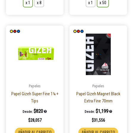
x 1
x 8
x 1
x 50
Este
Este
producto
product
tiene
tiene
múltiples
múltiple
variantes.
variantes
Las
Las
opciones
opcione
se
se
pueden
pueden
Papeles
Papeles
elegir
elegir
Papel Gizeh Super Fine 1¼ +
Papel Gizeh Magnet Black
en
en
Tips
Extra Fine 70mm
la
la
$
820
$
1,199
Desde:
Desde:
página
página
$
28,057
$
31,556
de
de
producto
product
AÑADIR AL CARRITO
AÑADIR AL CARRITO