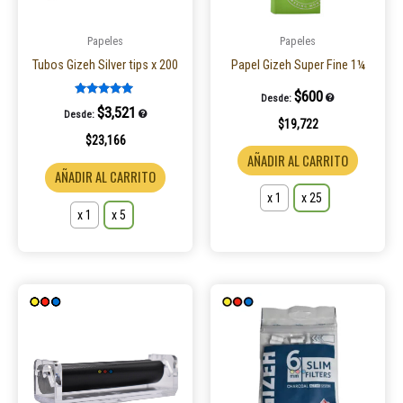
se
se
pueden
pueden
Papeles
Papeles
elegir
elegir
Tubos Gizeh Silver tips x 200
Papel Gizeh Super Fine 1¼
en
en
$
600
Desde:
la
la
Valorado en
$
3,521
Desde:
5.00
$
19,722
página
página
de 5
$
23,166
de
de
AÑADIR AL CARRITO
producto
product
AÑADIR AL CARRITO
x 1
x 25
x 1
x 5
Este
Este
producto
product
tiene
tiene
múltiples
múltiple
variantes.
variantes
Las
Las