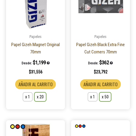
múltiples
múltiple
variantes.
variantes
Las
Las
opciones
opcione
se
se
pueden
pueden
Papeles
Papeles
elegir
elegir
Papel Gizeh Magnet Original
Papel Gizeh Black Extra Fine
en
en
70mm
Cut Corners 70mm
la
la
$
1,199
$
362
Desde:
Desde:
página
página
$
31,556
$
23,792
de
de
producto
product
AÑADIR AL CARRITO
AÑADIR AL CARRITO
x 1
x 20
x 1
x 50
Este
Este
producto
product