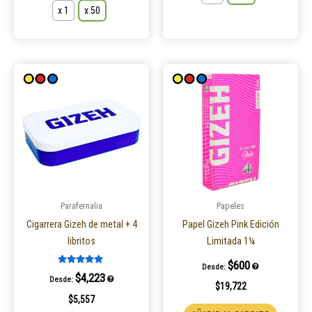
x 1
x 50
Este
Este
producto
product
tiene
tiene
múltiples
múltiple
variantes.
variantes
Las
Las
opciones
opcione
se
se
pueden
pueden
Parafernalia
Papeles
elegir
elegir
Cigarrera Gizeh de metal + 4
Papel Gizeh Pink Edición
en
en
libritos
Limitada 1¼
la
la
$
600
Desde:
página
página
Valorado en
$
4,223
Desde:
5.00
$
19,722
de
de
de 5
$
5,557
producto
product