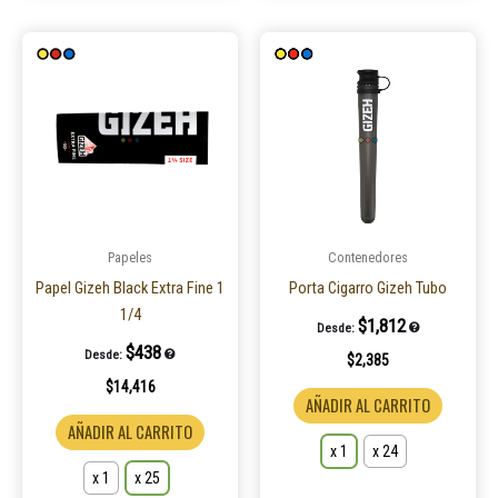
Este
Este
producto
product
tiene
tiene
múltiples
múltiple
variantes.
variantes
Las
Las
opciones
opcione
se
se
pueden
pueden
Papeles
Contenedores
elegir
elegir
Papel Gizeh Black Extra Fine 1
Porta Cigarro Gizeh Tubo
en
en
1/4
$
1,812
Desde:
la
la
$
438
Desde:
$
2,385
página
página
$
14,416
de
de
AÑADIR AL CARRITO
producto
product
AÑADIR AL CARRITO
x 1
x 24
x 1
x 25