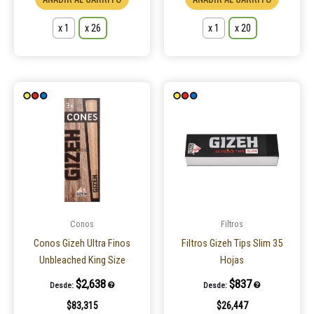
x 1
x 26
x 1
x 20
Este
Este
producto
product
tiene
tiene
múltiples
múltiple
variantes.
variantes
Las
Las
opciones
opcione
se
se
pueden
pueden
Conos
Filtros
elegir
elegir
Conos Gizeh Ultra Finos
Filtros Gizeh Tips Slim 35
en
en
Unbleached King Size
Hojas
la
la
$
2,638
$
837
Desde:
Desde:
página
página
$
83,315
$
26,447
de
de