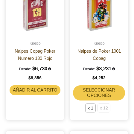
tiene
múlt
vari
Las
opci
se
pue
Kiosco
Kiosco
elegi
Naipes Copag Poker
Naipes de Poker 1001
en
Numero 139 Rojo
Copag
la
$
6,730
$
3,231
Desde:
Desde:
pági
$
8,856
$
4,252
de
prod
AÑADIR AL CARRITO
SELECCIONAR
OPCIONES
x 1
x 12