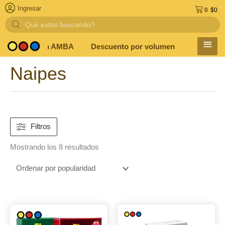
Ingresar
0
$
0
Búsqueda
de
productos
MEN
 en el día en AMBA
Descuento por volumen y medio de pag
PRIN
Naipes
Ordenado
por
popularidad
Filtros
Mostrando los 8 resultados