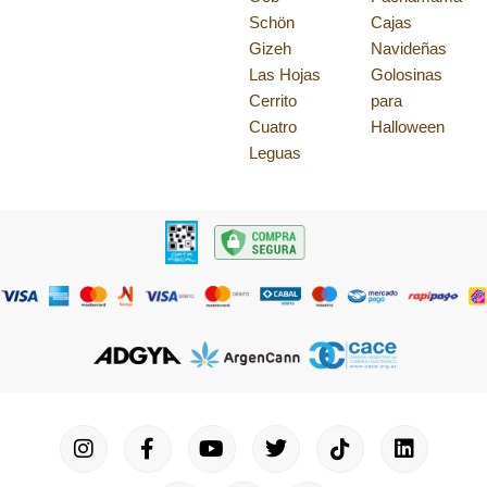
Schön
Cajas
Gizeh
Navideñas
Las Hojas
Golosinas
Cerrito
para
Cuatro
Halloween
Leguas
I
F
P
Y
T
T
M
I
L
n
a
i
o
u
w
a
c
i
s
c
n
u
m
i
p
o
n