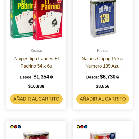
Kiosco
Kiosco
Naipes tipo francés El
Naipes Copag Poker
Padrino 54 x 6u
Numero 139 Azul
$
1,354
$
6,730
Desde:
Desde:
$
10,686
$
8,856
AÑADIR AL CARRITO
AÑADIR AL CARRITO
Este
prod