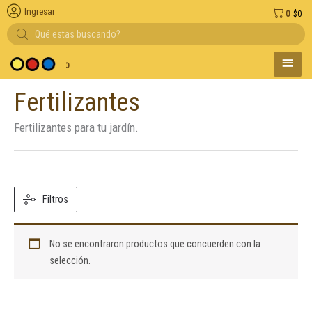
Ingresar
0
$
0
Búsqueda
de
productos
MENÚ
y medio de pago
PRINC
Fertilizantes
Fertilizantes para tu jardín.
Filtros
No se encontraron productos que concuerden con la
selección.