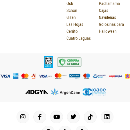
Ocb
Pachamama
Schön
Cajas
Gizeh
Navideñas
Las Hojas
Golosinas para
Cerrito
Halloween
Cuatro Leguas
I
F
P
Y
T
T
M
I
L
n
a
i
o
u
w
a
c
i
s
c
n
u
m
i
p
o
n