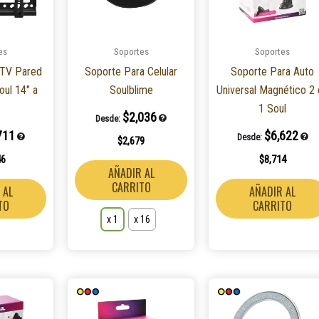
Las
opciones
es
Soportes
Soportes
se
 TV Pared
Soporte Para Celular
Soporte Para Auto
pueden
oul 14″ a
Soulblime
Universal Magnético 2
elegir
1 Soul
en
$
2,036
Desde:
la
711
$
6,622
Desde:
$
2,679
página
46
$
8,714
de
AÑADIR AL
producto
CARRITO
 AL
AÑADIR AL
TO
CARRITO
x 1
x 16