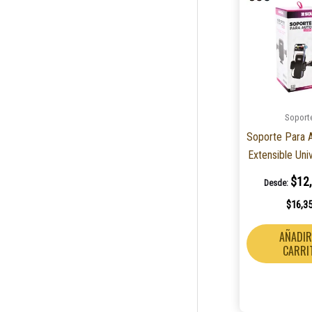
Soport
Soporte Para 
Extensible Uni
$
12
Desde:
$
16,3
AÑADIR
CARRI