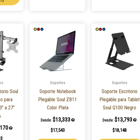
es
Soportes
Soportes
torio Soul
Soporte Notebook
Soporte Escritorio
o para
Plegable Soul ZB11
Plegable para Tablet
3″ a 27″
Color Plata
Soul Q100 Negro
A
$
13,333
$
13,793
Desde:
Desde:
,170
$
17,543
$
18,148
93