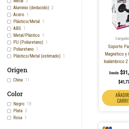
Metal
3
Magnético
1
Aluminio (deducido)
2
Acero
1
Plástico/Metal
1
ABS
1
Metal/Plástico
1
Cargado
PU (Poliuretano)
1
Soporte Pa
Poliuretano
1
Magnético y 
Plástico/Metal (estimado)
1
Inalámbrico 2
Origen
$
31
Desde:
China
11
$
41,7
Color
AÑADIR
CARRI
Negro
18
Plata
3
Rosa
1