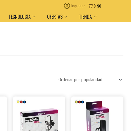
s en el día en AMBA
Descuento por volumen y medio de pago
Ingresar
0
$
0
TECNOLOGÍA
OFERTAS
TIENDA