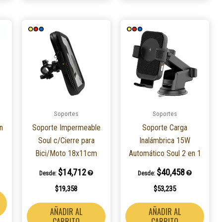
Soportes
Soportes
n
Soporte Impermeable
Soporte Carga
Soul c/Cierre para
Inalámbrica 15W
Bici/Moto 18x11cm
Automático Soul 2 en 1
$
14,712
$
40,458
Desde:
Desde:
$
19,358
$
53,235
AÑADIR AL
AÑADIR AL
CARRITO
CARRITO