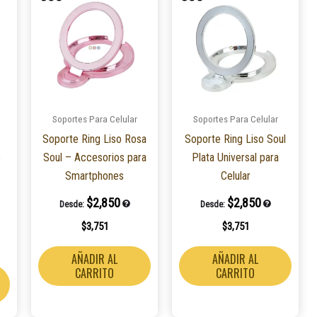
Soportes Para Celular
Soportes Para Celular
Soporte Ring Liso Rosa
Soporte Ring Liso Soul
o
Soul – Accesorios para
Plata Universal para
Smartphones
Celular
$
2,850
$
2,850
Desde:
Desde:
$
3,751
$
3,751
AÑADIR AL
AÑADIR AL
CARRITO
CARRITO