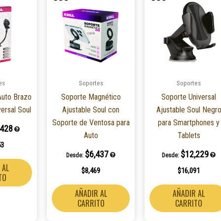
es
Soportes
Soportes
Auto Brazo
Soporte Magnético
Soporte Universal
versal Soul
Ajustable Soul con
Ajustable Soul Negr
Soporte de Ventosa para
para Smartphones y
,428
Auto
Tablets
53
$
6,437
$
12,229
Desde:
Desde:
 AL
$
8,469
$
16,091
TO
AÑADIR AL
AÑADIR AL
CARRITO
CARRITO