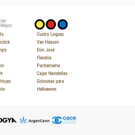
cas
 Mayor
ts
Cuatro Leguas
iclick
Van Häasen
mps
Don José
Flandria
ön
Pachamama
eh
Cajas Navideñas
 Hojas
Golosinas para
ito
Halloween