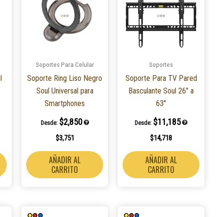
Soportes Para Celular
Soportes
l
Soporte Ring Liso Negro
Soporte Para TV Pared
Soul Universal para
Basculante Soul 26″ a
Smartphones
63″
$
2,850
$
11,185
Desde:
Desde:
$
3,751
$
14,718
AÑADIR AL
AÑADIR AL
CARRITO
CARRITO