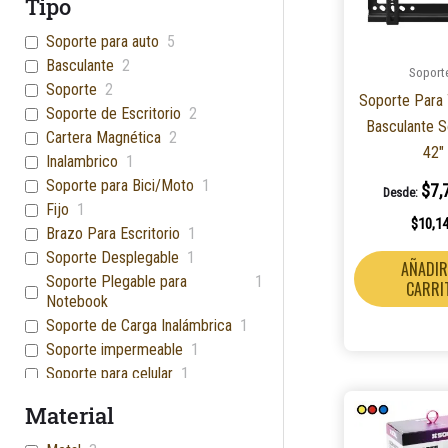
Tipo
Soporte para auto
5
Basculante
2
Soport
Soporte
2
Soporte Para
Soporte de Escritorio
2
Basculante S
Cartera Magnética
2
42″
Inalambrico
1
Soporte para Bici/Moto
1
$
7,
Desde:
Fijo
1
$
10,1
Brazo Para Escritorio
1
Soporte Desplegable
1
AÑADIR
Soporte Plegable para
1
CARRI
Notebook
Soporte de Carga Inalámbrica
1
Soporte impermeable
1
Soporte para celular
1
Soporte Anillo
1
Material
Soporte Ring
1
Soporte de Anillo
1