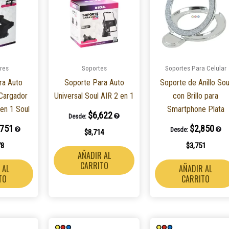
res
Soportes
Soportes Para Celular
ra Auto
Soporte Para Auto
Soporte de Anillo Sou
Cargador
Universal Soul AIR 2 en 1
con Brillo para
 en 1 Soul
Smartphone Plata
$
6,622
Desde:
,751
$
2,850
Desde:
$
8,714
78
$
3,751
AÑADIR AL
CARRITO
 AL
AÑADIR AL
TO
CARRITO