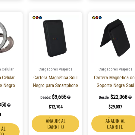
 Celular
Cargadores Viajeros
Cargadores Viajeros
 Celular
Cartera Magnética Soul
Cartera Magnética co
nte Negro
Negro para Smartphone
Soporte Negra Soul
$
9,655
$
22,068
Desde:
Desde:
850
$
12,704
$
29,037
1
AÑADIR AL
AÑADIR AL
CARRITO
CARRITO
 AL
TO