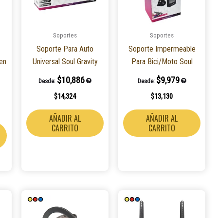
Soportes
Soportes
Soporte Para Auto
Soporte Impermeable
 en
Universal Soul Gravity
Para Bici/Moto Soul
$
10,886
$
9,979
Desde:
Desde:
$
14,324
$
13,130
AÑADIR AL
AÑADIR AL
CARRITO
CARRITO