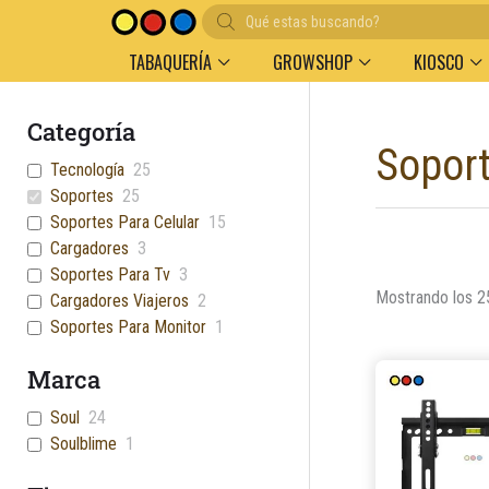
Búsqueda
de
productos
TABAQUERÍA
GROWSHOP
KIOSCO
Categoría
Sopor
Tecnología
25
Soportes
25
Soportes Para Celular
15
Cargadores
3
Soportes Para Tv
3
Mostrando los 2
Cargadores Viajeros
2
Soportes Para Monitor
1
Marca
Soul
24
Soulblime
1