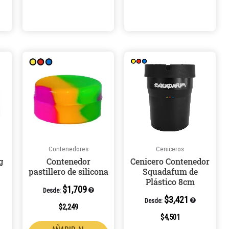
Este
Este
producto
produ
tiene
tiene
múltiples
múlti
variantes.
varian
Las
Las
opciones
opcio
Contenedores
Ceniceros
se
se
g
Contenedor
Cenicero Contenedor
pueden
pued
pastillero de silicona
Squadafum de
elegir
elegir
Plástico 8cm
$
1,709
en
en
Desde:
$
3,421
Desde:
la
la
$
2,249
página
págin
$
4,501