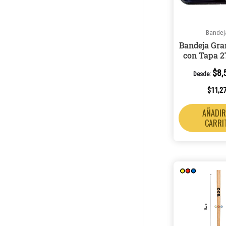
Gold
1
Multicolor (Surtido)
1
Bandej
Hueso
1
Bandeja Gra
OG
1
con Tapa 
$
8,
Desde:
$
11,2
AÑADIR
CARRI