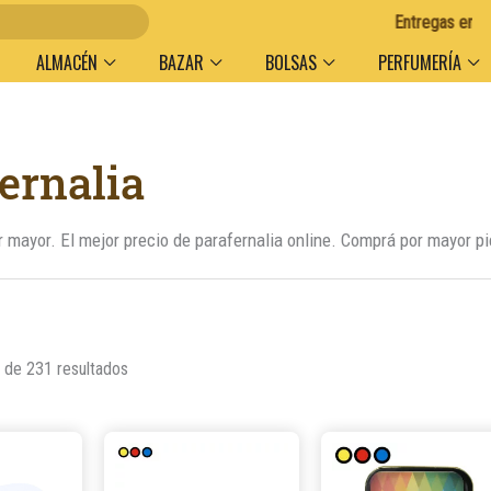
Entregas en el día en A
ALMACÉN
BAZAR
BOLSAS
PERFUMERÍA
Ordenado
ernalia
por
popularidad
r mayor. El mejor precio de parafernalia online. Comprá por mayor p
de 231 resultados
Este
producto