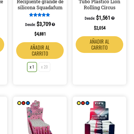
ge
Recipiente grande de
Tubo Plástico Lion
pueden
silicona Squadafum
Rolling Circus
elegir
$
1,561
en
Desde:
Valorado en
$
3,709
Desde:
5.00
la
$
2,054
de 5
página
$
4,881
AÑADIR AL
de
CARRITO
AÑADIR AL
producto
CARRITO
x 1
x 20