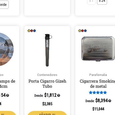
x 1
x 24
erde
Este
producto
tiene
múltiples
variantes.
Las
opciones
ros
Contenedores
Parafernalia
se
tamps de
Porta Cigarro Gizeh
Cigarrera Smokin
pueden
14cm
Tubo
de metal
elegir
154
$
1,812
en
Desde:
Valorado en
$
8,394
Desde:
5.00
la
4
$
2,385
de 5
página
$
11,044