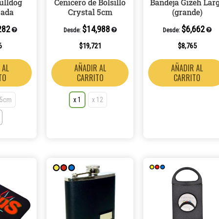
ulldog
Cenicero de Bolsillo
Bandeja Gizeh Lar
pueden
pueden
ada
Crystal 5cm
(grande)
elegir
elegir
282
$
14,988
$
6,662
en
en
Desde:
Desde:
la
la
6
$
19,721
$
8,765
página
página
 AL
AÑADIR AL
AÑADIR AL
de
de
TO
CARRITO
CARRITO
producto
producto
35cm
x 1
x 12