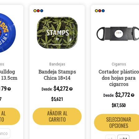
Este
producto
tiene
múltiples
variantes.
Las
opciones
ros
Bandejas
Cigarros
se
Bulldog
Bandeja Stamps
Cortador plástico
pueden
 13.5cm
Chica 18×14
dos hojas para
elegir
cigarros
179
$
4,272
en
Desde:
$
2,772
Desde:
la
7
$
5,621
página
$
87,550
 AL
AÑADIR AL
de
TO
CARRITO
SELECCIONAR
producto
OPCIONES
anco