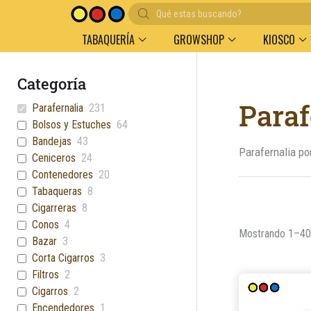
Búsqueda
de
productos
TABAQUERÍA
GROWSHOP
KIOSCO
Categoría
Paraf
Parafernalia
231
Bolsos y Estuches
64
Bandejas
43
Parafernalia po
Ceniceros
24
Contenedores
20
Tabaqueras
8
Cigarreras
8
Conos
4
Mostrando 1–40 
Bazar
3
Corta Cigarros
3
Filtros
2
Cigarros
2
Encendedores
1