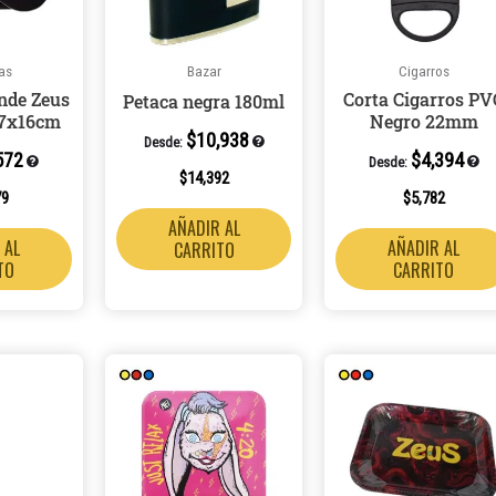
as
Bazar
Cigarros
nde Zeus
Corta Cigarros PV
Petaca negra 180ml
27x16cm
Negro 22mm
$
10,938
Desde:
572
$
4,394
Desde:
$
14,392
79
$
5,782
AÑADIR AL
 AL
AÑADIR AL
CARRITO
TO
CARRITO
Este
producto
tiene
múltiples
variantes.