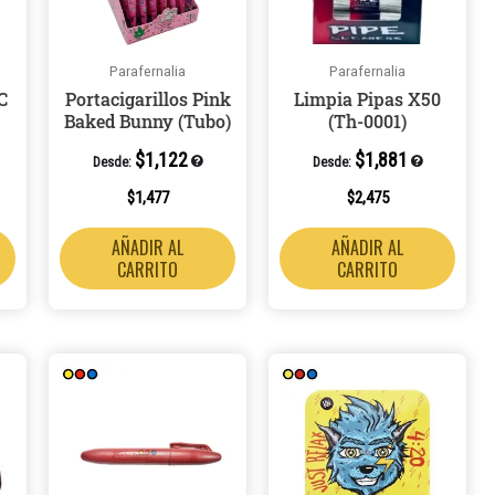
Parafernalia
Parafernalia
C
Portacigarillos Pink
Limpia Pipas X50
Baked Bunny (Tubo)
(Th-0001)
$
1,122
$
1,881
Desde:
Desde:
$
1,477
$
2,475
AÑADIR AL
AÑADIR AL
CARRITO
CARRITO