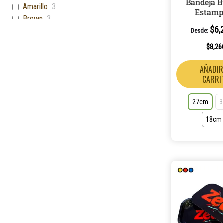
Bandeja B
Amarillo
3
Estamp
Brown
3
$
6,
Cyan
3
Desde:
Grey
3
$
8,26
Marron
2
Olive
2
AÑADIR
CARRI
Blue
2
Multicolor
2
27cm
Transparente
1
Violeta
1
18cm
Arena
1
Opaco
1
Cromado
1
Sand
1
Gris/Negro
1
Diseño (Ina)
1
Diseño (Lola)
1
Plata
1
Estándar
1