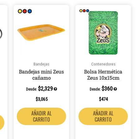
Este
producto
tiene
múltiples
variantes.
Las
opciones
Bandejas
Contenedores
se
Bandejas mini Zeus
Bolsa Hermética
pueden
cañamo
Zeus 10x15cm
elegir
$
2,329
$
360
en
Desde:
Desde:
la
$
3,065
$
474
página
AÑADIR AL
AÑADIR AL
de
CARRITO
CARRITO
producto