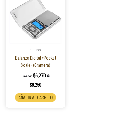
Cultivo
Balanza Digital «Pocket
Scale» (Gramera)
$
6,270
Desde:
$
8,250
AÑADIR AL CARRITO