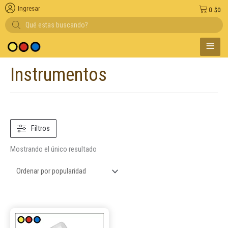
Ingresar
0
$
0
Búsqueda
de
productos
MENÚ
edio de pago
PRINC
Instrumentos
Filtros
Mostrando el único resultado