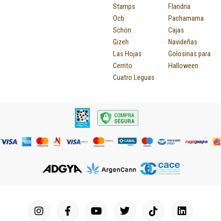
Stamps
Flandria
Ocb
Pachamama
Schön
Cajas
Gizeh
Navideñas
Las Hojas
Golosinas para
Cerrito
Halloween
Cuatro Leguas
I
F
P
Y
T
T
M
I
L
n
a
i
o
u
w
a
c
i