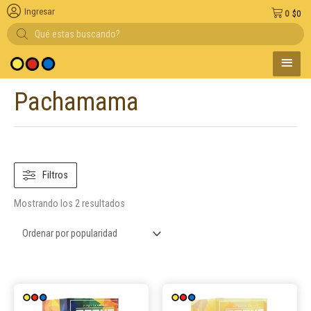
Ingresar
0
$
0
Búsqueda
de
productos
MENÚ
dio de pago
PRINC
Pachamama
Ordenado
por
popularidad
Filtros
Mostrando los 2 resultados
Este
Este
producto
product