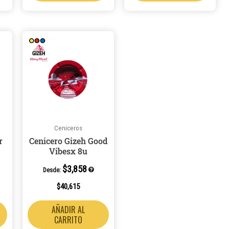
Ceniceros
r
Cenicero Gizeh Good
Vibesx 8u
$
3,858
Desde:
$
40,615
AÑADIR AL
CARRITO