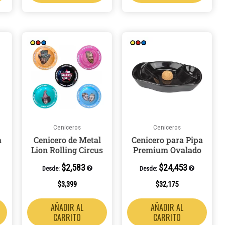
Ceniceros
Ceniceros
a
Cenicero de Metal
Cenicero para Pipa
Lion Rolling Circus
Premium Ovalado
$
2,583
$
24,453
Desde:
Desde:
$
3,399
$
32,175
AÑADIR AL
AÑADIR AL
CARRITO
CARRITO