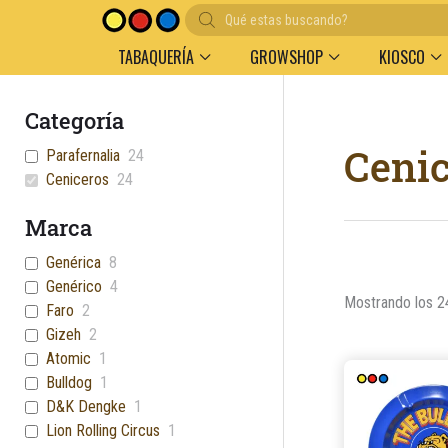
Búsqueda
de
productos
TABAQUERÍA
GROWSHOP
KIOSCO
Categoría
Cenic
Parafernalia
24
Ceniceros
24
Marca
Genérica
8
Genérico
4
Mostrando los 2
Faro
2
Gizeh
2
Atomic
1
Bulldog
1
D&K Dengke
1
Lion Rolling Circus
1