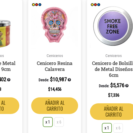
Este
producto
tiene
múltiples
variantes.
Las
opciones
ros
Ceniceros
Ceniceros
se
e Metal
Cenicero Resina
Cenicero de Bolsil
pueden
l 9cm
Calavera
de Metal Diseños
elegir
6cm
402
$
10,987
en
Desde:
$
5,576
Desde:
la
8
$
14,456
página
$
7,336
 AL
AÑADIR AL
de
TO
CARRITO
AÑADIR AL
producto
CARRITO
x 1
x 6
x 1
x 6