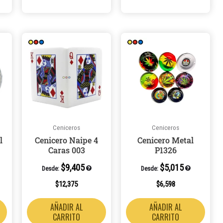
Ceniceros
Ceniceros
l
Cenicero Naipe 4
Cenicero Metal
Caras 003
P1326
$
9,405
$
5,015
Desde:
Desde:
$
12,375
$
6,598
AÑADIR AL
AÑADIR AL
CARRITO
CARRITO