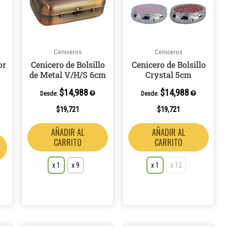
múltiples
múltiples
múlti
variantes.
variantes.
varian
Las
Las
Las
opciones
opciones
opcio
Ceniceros
Ceniceros
se
se
se
or
Cenicero de Bolsillo
Cenicero de Bolsillo
pueden
pueden
pued
de Metal V/H/S 6cm
Crystal 5cm
elegir
elegir
elegir
$
14,988
$
14,988
en
en
en
Desde:
Desde:
la
la
la
$
19,721
$
19,721
página
página
págin
AÑADIR AL
AÑADIR AL
de
de
de
CARRITO
CARRITO
producto
producto
produ
x 1
x 9
x 1
x 12