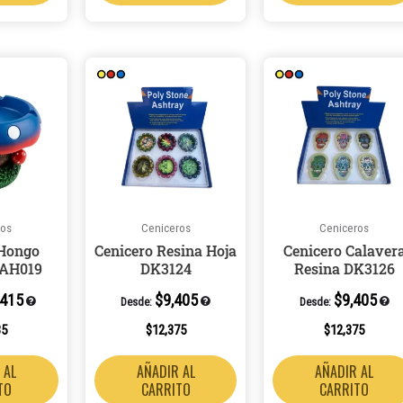
ros
Ceniceros
Ceniceros
 Hongo
Cenicero Resina Hoja
Cenicero Calaver
CAH019
DK3124
Resina DK3126
,415
$
9,405
$
9,405
Desde:
Desde:
35
$
12,375
$
12,375
 AL
AÑADIR AL
AÑADIR AL
TO
CARRITO
CARRITO