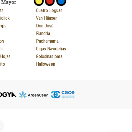
r Mayor
ts
Cuatro Leguas
iclick
Van Häasen
mps
Don José
Flandria
ön
Pachamama
eh
Cajas Navideñas
 Hojas
Golosinas para
ito
Halloween
M