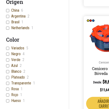
Origen
China
6
Argentina
2
Brasil
1
Netherlands
1
Color
Variados
5
Negro
4
Verde
2
Cenice
Azul
2
Cenicero
Blanco
2
Bóveda
Plateado
2
$
8,
Desde:
Transparente
1
Rosa
1
$
11,6
Rojo
1
AÑADIR
Hueso
1
CARRI