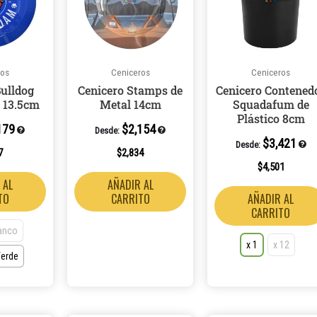
múltiples
variantes.
Las
opciones
ros
Ceniceros
Ceniceros
se
Bulldog
Cenicero Stamps de
Cenicero Contened
pueden
 13.5cm
Metal 14cm
Squadafum de
elegir
Plástico 8cm
179
$
2,154
en
Desde:
$
3,421
Desde:
la
7
$
2,834
página
$
4,501
 AL
AÑADIR AL
de
TO
CARRITO
AÑADIR AL
producto
CARRITO
anco
x 1
x 12
erde