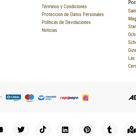
Po
Términos y Condiciones
Sain
Proteccion de Datos Personales
Mag
Políticas de Devoluciones
Sta
Noticias
Ocb
Sch
Giz
Las
Cerr
Y
T
I
L
P
T
o
w
c
i
i
u
a