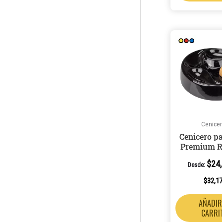
Cenice
Cenicero p
Premium R
$
24
Desde:
$
32,1
AÑADIR
CARRI