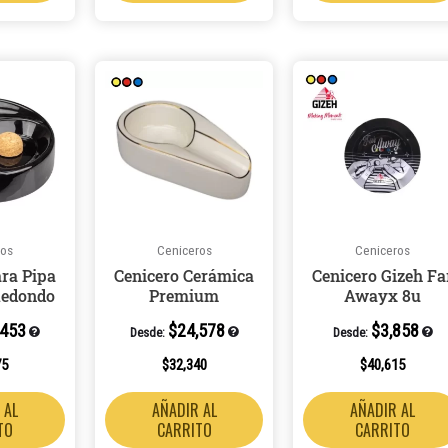
ros
Ceniceros
Ceniceros
ara Pipa
Cenicero Cerámica
Cenicero Gizeh Fa
edondo
Premium
Awayx 8u
,453
$
24,578
$
3,858
Desde:
Desde:
75
$
32,340
$
40,615
 AL
AÑADIR AL
AÑADIR AL
TO
CARRITO
CARRITO