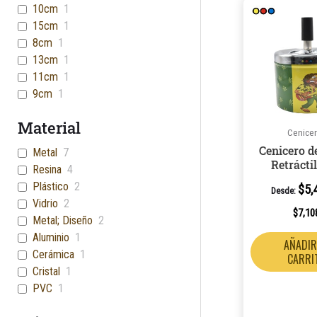
10cm
1
15cm
1
8cm
1
13cm
1
11cm
1
9cm
1
Material
Cenice
Cenicero d
Metal
7
Retrácti
Resina
4
Plástico
2
$
5,
Desde:
Vidrio
2
$
7,10
Metal; Diseño
2
Aluminio
1
AÑADIR
Cerámica
1
CARRI
Cristal
1
PVC
1