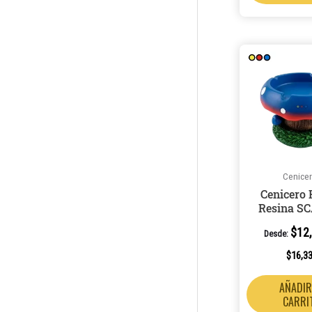
Cenice
Cenicero
Resina S
$
12
Desde:
$
16,3
AÑADIR
CARRI