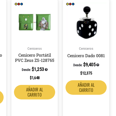
Este
producto
tiene
múltiples
variantes.
Las
opciones
Ceniceros
Ceniceros
se
lo
Cenicero Portátil
Cenicero Dado 0081
pueden
PVC Zeus ZS-128765
elegir
$
9,405
Desde:
$
1,253
en
Desde:
$
12,375
la
$
1,648
página
AÑADIR AL
AÑADIR AL
CARRITO
de
CARRITO
producto