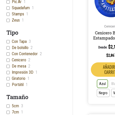
Pic.Ar
1
Squadafum
1
Stamps
1
Zeus
1
Cenice
Tipo
Cenicero 
Estampado
Con Tapa
3
$
2,
De bolsillo
2
Desde:
Con Contenedor
2
$
2,86
Cenicero
2
De mesa
2
AÑADIR
CARRI
Impresión 3D
1
Giratorio
1
Azul
Bl
Portátil
1
Negro
V
Tamaño
5cm
3
7cm
1