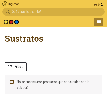
Ingresar
0
$
0
Búsqueda
de
productos
MENÚ
medio de pago
PRINC
Sustratos
Filtros
No se encontraron productos que concuerden con la
selección.