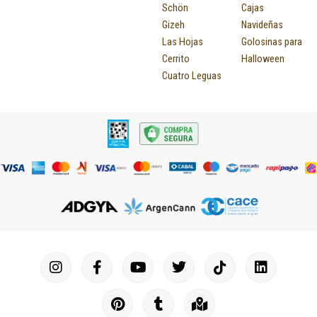
Schön
Cajas
Gizeh
Navideñas
Las Hojas
Golosinas para
Cerrito
Halloween
Cuatro Leguas
I
F
P
Y
T
T
M
I
L
n
a
i
o
u
w
a
c
i
s
c
n
u
m
i
p
o
n
t
e
t
t
b
t
-
n
k
a
b
e
u
l
t
m
-
e