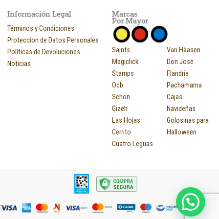
Información Legal
Marcas
Por Mayor
Términos y Condiciones
Proteccion de Datos Personales
Saints
Van Häasen
Políticas de Devoluciones
Magiclick
Don José
Noticias
Stamps
Flandria
Ocb
Pachamama
Schön
Cajas
Gizeh
Navideñas
Las Hojas
Golosinas para
Cerrito
Halloween
Cuatro Leguas