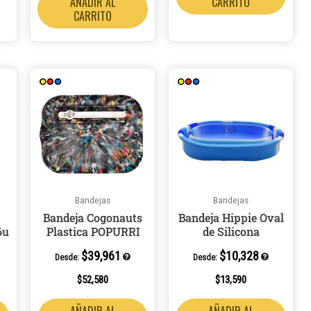
AÑADIR AL
CARRITO
CARRITO
Bandejas
Bandejas
Bandeja Cogonauts
Bandeja Hippie Oval
6u
Plastica POPURRI
de Silicona
$
39,961
$
10,328
Desde:
Desde:
$
52,580
$
13,590
AÑADIR AL
AÑADIR AL