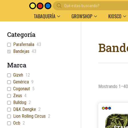
Búsqueda
de
productos
TABAQUERÍA
GROWSHOP
KIOSCO
Categoría
Band
Parafernalia
43
Bandejas
43
Marca
Gizeh
12
Genérica
9
Mostrando 1–40 
Cogonaut
5
Zeus
4
Bulldog
2
D&K Dengke
2
Lion Rolling Circus
2
Ocb
2