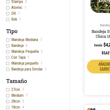
Stamps
2
Atomic
1
DK
1
Rok
1
Bandej
Tipo
Bandeja 
Chica 1
Mandeja Mediana
7
$
4,
Bandeja
6
Desde:
Mandeja Pequeña
2
$
5,62
Con Tapa
1
Mandeja pequeño
1
AÑADIR
CARRI
Bandeja para Enrolar
1
Tamaño
27cm
7
Medium
7
28cm
5
18cm
4