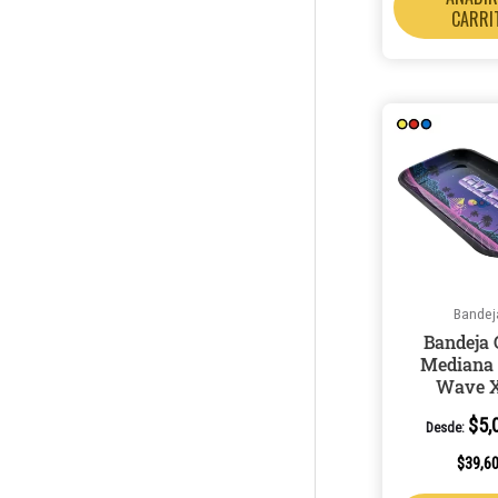
CARRI
Bandej
Bandeja 
Mediana 
Wave X
$
5,
Desde:
$
39,6