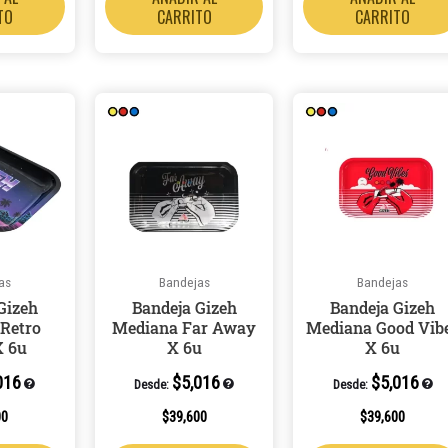
TO
CARRITO
CARRITO
as
Bandejas
Bandejas
Gizeh
Bandeja Gizeh
Bandeja Gizeh
Retro
Mediana Far Away
Mediana Good Vib
 6u
X 6u
X 6u
016
$
5,016
$
5,016
Desde:
Desde:
00
$
39,600
$
39,600