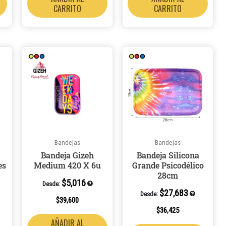
CARRITO
CARRITO
Bandejas
Bandejas
Bandeja Gizeh
Bandeja Silicona
es
Medium 420 X 6u
Grande Psicodélico
28cm
$
5,016
Desde:
$
27,683
Desde:
$
39,600
$
36,425
AÑADIR AL