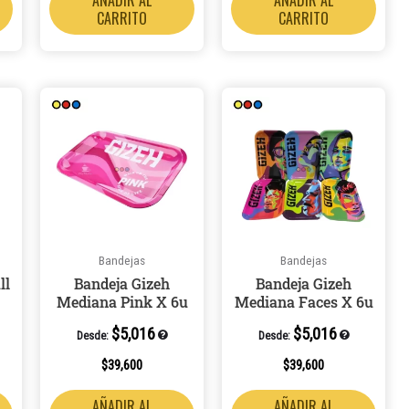
CARRITO
CARRITO
Bandejas
Bandejas
ll
Bandeja Gizeh
Bandeja Gizeh
Mediana Pink X 6u
Mediana Faces X 6u
$
5,016
$
5,016
Desde:
Desde:
$
39,600
$
39,600
AÑADIR AL
AÑADIR AL