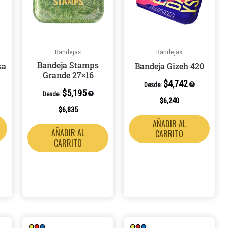
múltiples
variantes.
Las
opciones
Bandejas
Bandejas
se
Bandeja Stamps
sa
Bandeja Gizeh 420
pueden
Grande 27×16
elegir
$
4,742
Desde:
$
5,195
en
Desde:
$
6,240
la
$
6,835
página
AÑADIR AL
AÑADIR AL
CARRITO
de
CARRITO
producto