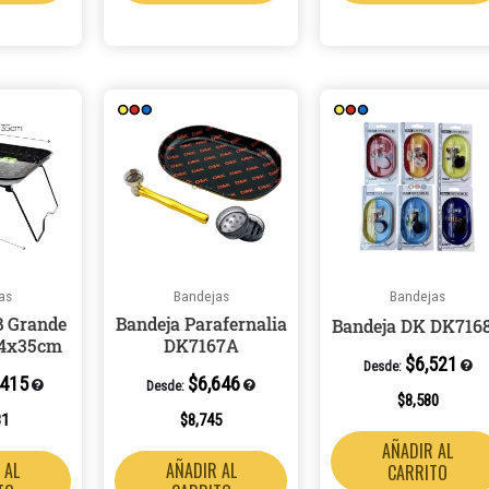
as
Bandejas
Bandejas
B Grande
Bandeja Parafernalia
Bandeja DK DK716
4x35cm
DK7167A
$
6,521
Desde:
,415
$
6,646
Desde:
$
8,580
31
$
8,745
AÑADIR AL
 AL
AÑADIR AL
CARRITO