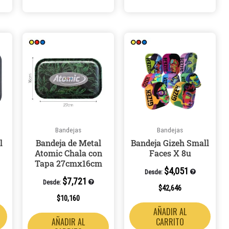
Bandejas
Bandejas
l
Bandeja de Metal
Bandeja Gizeh Small
Atomic Chala con
Faces X 8u
Tapa 27cmx16cm
$
4,051
Desde:
$
7,721
Desde:
$
42,646
$
10,160
AÑADIR AL
AÑADIR AL
CARRITO