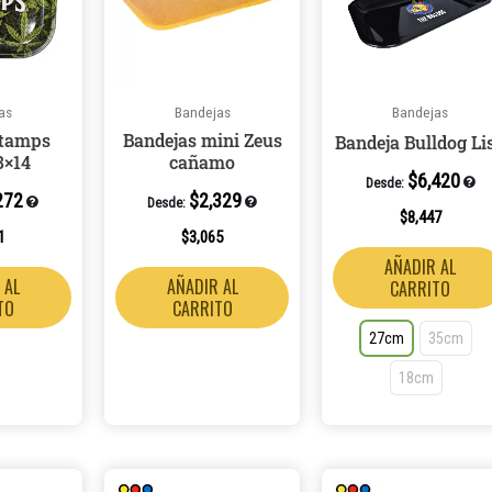
as
Bandejas
Bandejas
Stamps
Bandejas mini Zeus
Bandeja Bulldog Li
8×14
cañamo
$
6,420
Desde:
272
$
2,329
Desde:
$
8,447
1
$
3,065
AÑADIR AL
 AL
AÑADIR AL
CARRITO
TO
CARRITO
27cm
35cm
18cm
Este