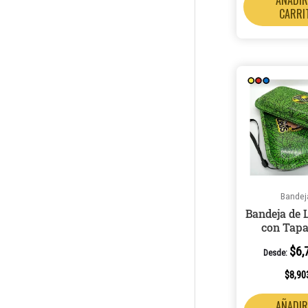
CARRI
Bandej
Bandeja de 
con Tapa
$
6,
Desde:
$
8,90
AÑADIR