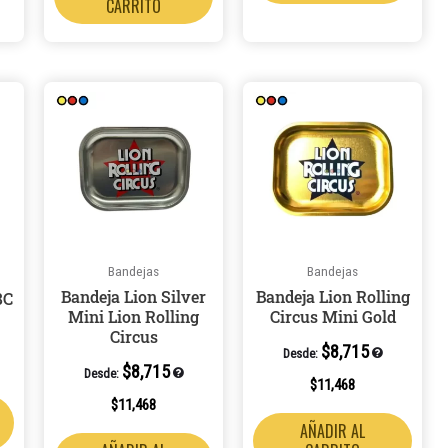
CARRITO
Bandejas
Bandejas
Bandeja Lion Silver
Bandeja Lion Rolling
8C
Mini Lion Rolling
Circus Mini Gold
Circus
$
8,715
Desde:
$
8,715
Desde:
$
11,468
$
11,468
AÑADIR AL