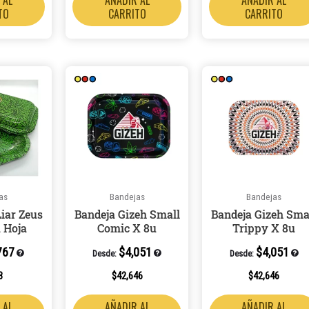
TO
CARRITO
CARRITO
as
Bandejas
Bandejas
Liar Zeus
Bandeja Gizeh Small
Bandeja Gizeh Sma
 Hoja
Comic X 8u
Trippy X 8u
767
$
4,051
$
4,051
Desde:
Desde:
3
$
42,646
$
42,646
 AL
AÑADIR AL
AÑADIR AL