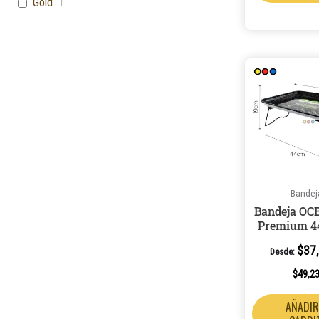
Gold
1
Bandej
Bandeja OC
Premium 4
$
37
Desde:
$
49,2
AÑADIR