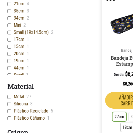
21cm
4
35cm
3
34cm
2
Mini
2
Small (19x14.5cm)
2
17cm
1
15cm
1
Bandej
20cm
1
Bandeja B
19cm
1
Estamp
44cm
1
$
6,
Small
1
Desde:
$
8,26
Material
Metal
27
AÑADIR
CARRI
Silicona
8
Plástico Reciclado
5
27cm
Plástico Cáñamo
1
18cm
Origen