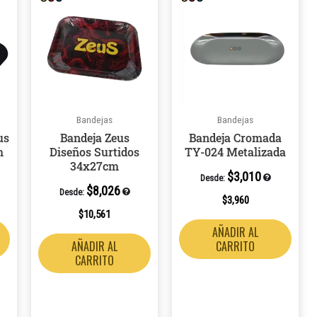
Bandejas
Bandejas
us
Bandeja Zeus
Bandeja Cromada
m
Diseños Surtidos
TY-024 Metalizada
34x27cm
$
3,010
Desde:
$
8,026
Desde:
$
3,960
$
10,561
AÑADIR AL
AÑADIR AL
CARRITO
CARRITO