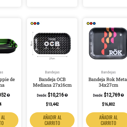
as
Bandejas
Bandejas
ppie de
Bandeja OCB
Bandeja Rok Meta
ona
Mediana 27x16cm
34x27cm
052
$
10,216
$
12,769
Desde:
Desde:
4
$
13,442
$
16,802
 AL
AÑADIR AL
AÑADIR AL
TO
CARRITO
CARRITO