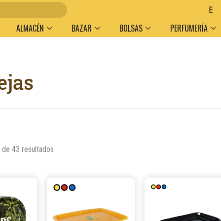
Entregas en 
ALMACÉN
BAZAR
BOLSAS
PERFUMERÍA
Ordenado
ejas
por
popularidad
de 43 resultados