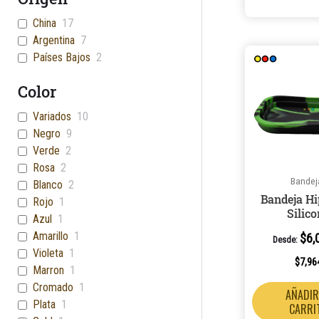
China
17
Argentina
7
Países Bajos
2
Color
Variados
10
Negro
9
Verde
2
Rosa
2
Bandej
Blanco
2
Bandeja Hi
Rojo
1
Silic
Azul
1
Amarillo
1
$
6,
Desde:
Violeta
1
$
7,96
Marron
1
Cromado
1
AÑADIR
Plata
1
CARRI