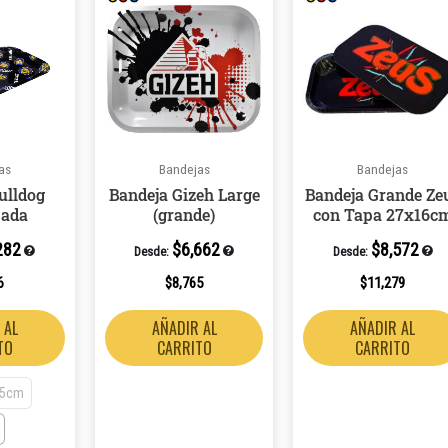
producto
tiene
múltiples
variantes.
Las
opciones
as
Bandejas
Bandejas
se
ulldog
Bandeja Gizeh Large
Bandeja Grande Ze
pueden
ada
(grande)
con Tapa 27x16c
elegir
282
$
6,662
$
8,572
en
Desde:
Desde:
la
6
$
8,765
$
11,279
página
 AL
AÑADIR AL
AÑADIR AL
de
TO
CARRITO
CARRITO
producto
35cm