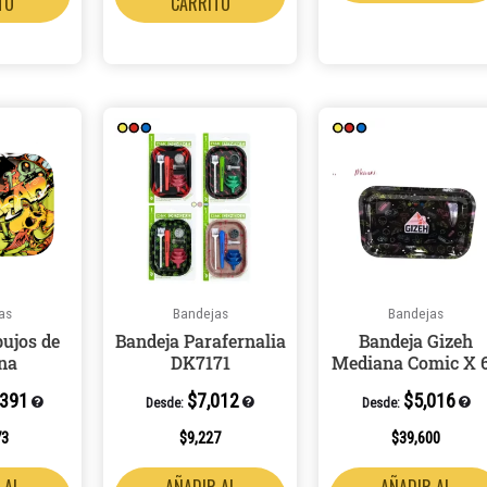
TO
CARRITO
as
Bandejas
Bandejas
bujos de
Bandeja Parafernalia
Bandeja Gizeh
ona
DK7171
Mediana Comic X 
,391
$
7,012
$
5,016
Desde:
Desde:
73
$
9,227
$
39,600
 AL
AÑADIR AL
AÑADIR AL