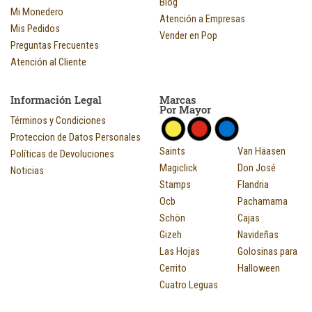
Blog
Mi Monedero
Atención a Empresas
Mis Pedidos
Vender en Pop
Preguntas Frecuentes
Atención al Cliente
Información Legal
Marcas
Por Mayor
Términos y Condiciones
Proteccion de Datos Personales
Saints
Van Häasen
Políticas de Devoluciones
Magiclick
Don José
Noticias
Stamps
Flandria
Ocb
Pachamama
Schön
Cajas
Gizeh
Navideñas
Las Hojas
Golosinas para
Cerrito
Halloween
Cuatro Leguas