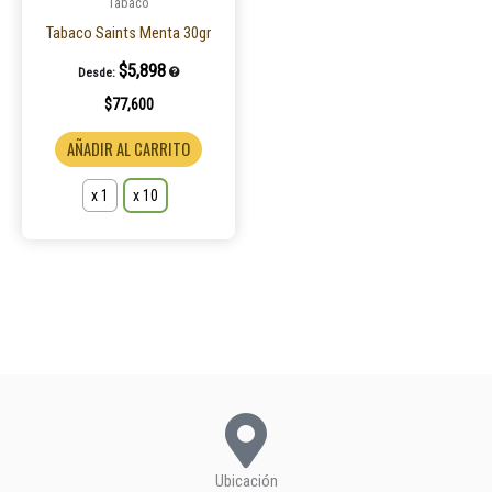
pueden
Tabaco
elegir
Tabaco Saints Menta 30gr
en
$
5,898
Desde:
la
$
77,600
página
de
AÑADIR AL CARRITO
producto
x 1
x 10
Ubicación