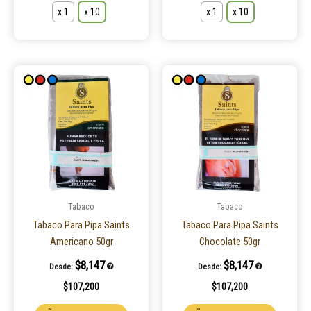
x 1
x 10
x 1
x 10
Este
Este
producto
product
tiene
tiene
múltiples
múltiple
variantes.
variantes
Las
Las
opciones
opcione
se
se
pueden
pueden
Tabaco
Tabaco
elegir
elegir
Tabaco Para Pipa Saints
Tabaco Para Pipa Saints
en
en
Americano 50gr
Chocolate 50gr
la
la
$
8,147
$
8,147
Desde:
Desde:
página
página
$
107,200
$
107,200
de
de
producto
product