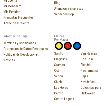
Mi Cuenta
Blog
Mi Monedero
Atención a Empresas
Mis Pedidos
Vender en Pop
Preguntas Frecuentes
Atención al Cliente
Información Legal
Marcas
Por Mayor
Términos y Condiciones
Proteccion de Datos Personales
Saints
Van Häasen
Políticas de Devoluciones
Magiclick
Don José
Noticias
Stamps
Flandria
Ocb
Pachamama
Schön
Cajas
Gizeh
Navideñas
Las Hojas
Golosinas para
Cerrito
Halloween
Cuatro Leguas