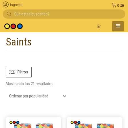
Ingresar
0
$
0
Búsqueda
de
productos
MENÚ
Entregas en el día en 
PRINC
Saints
Ordenado
por
popularidad
Filtros
Mostrando los 21 resultados
Este
Este
producto
product