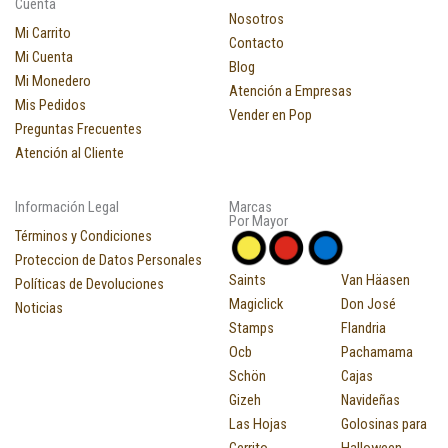
Cuenta
Nosotros
Mi Carrito
Contacto
Mi Cuenta
Blog
Mi Monedero
Atención a Empresas
Mis Pedidos
Vender en Pop
Preguntas Frecuentes
Atención al Cliente
Información Legal
Marcas
Por Mayor
Términos y Condiciones
Proteccion de Datos Personales
Saints
Van Häasen
Políticas de Devoluciones
Magiclick
Don José
Noticias
Stamps
Flandria
Ocb
Pachamama
Schön
Cajas
Gizeh
Navideñas
Las Hojas
Golosinas para