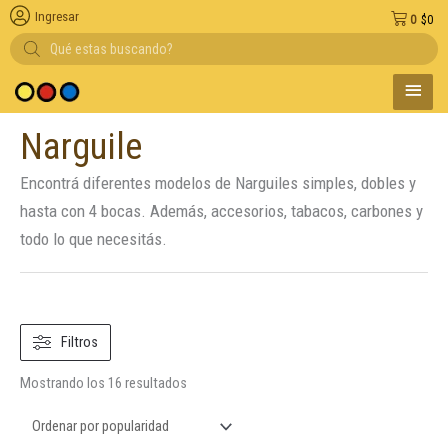
Ingresar
0
$
0
Búsqueda
de
productos
MENÚ
Entregas en el día 
PRINC
Narguile
Ordenado
por
popularidad
Encontrá diferentes modelos de Narguiles simples, dobles y
hasta con 4 bocas. Además, accesorios, tabacos, carbones y
todo lo que necesitás.
Filtros
Mostrando los 16 resultados