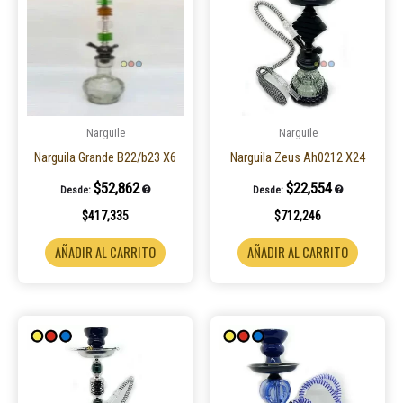
Narguile
Narguile
Narguila Grande B22/b23 X6
Narguila Zeus Ah0212 X24
$
52,862
$
22,554
Desde:
Desde:
$
417,335
$
712,246
AÑADIR AL CARRITO
AÑADIR AL CARRITO