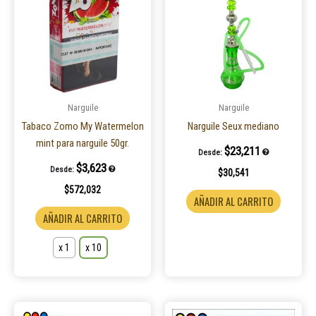
tiene
múltiples
variantes.
Las
opciones
se
pueden
Narguile
Narguile
elegir
Tabaco Zomo My Watermelon
Narguile Seux mediano
en
mint para narguile 50gr.
$
23,211
Desde:
la
$
3,623
Desde:
$
30,541
página
$
572,032
de
AÑADIR AL CARRITO
producto
AÑADIR AL CARRITO
x 1
x 10