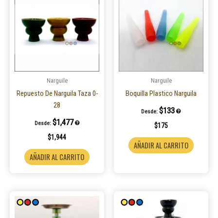
Narguile
Narguile
Repuesto De Narguila Taza 0-
Boquilla Plastico Narguila
28
$
133
Desde:
$
1,477
Desde:
$
175
$
1,944
AÑADIR AL CARRITO
AÑADIR AL CARRITO