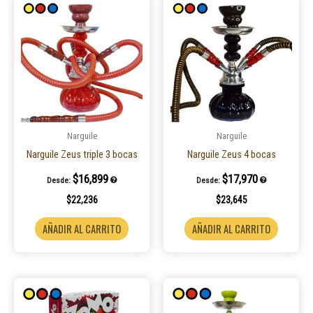
Narguile
Narguile
Narguile Zeus triple 3 bocas
Narguile Zeus 4 bocas
$
16,899
$
17,970
Desde:
Desde:
$
22,236
$
23,645
AÑADIR AL CARRITO
AÑADIR AL CARRITO
Este
producto