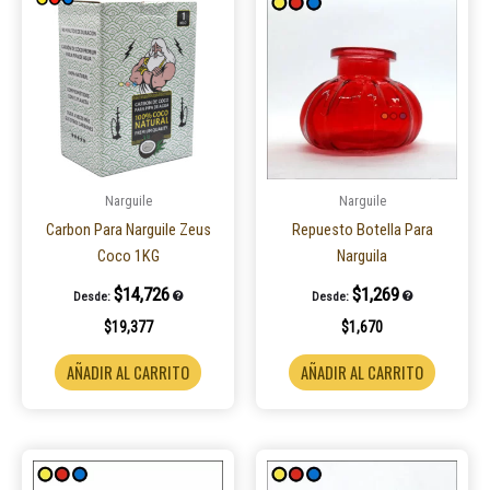
Narguile
Narguile
Carbon Para Narguile Zeus
Repuesto Botella Para
Coco 1KG
Narguila
$
14,726
$
1,269
Desde:
Desde:
$
19,377
$
1,670
AÑADIR AL CARRITO
AÑADIR AL CARRITO