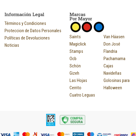
Información Legal
Marcas
Por Mayor
Términos y Condiciones
Proteccion de Datos Personales
Saints
Van Häasen
Políticas de Devoluciones
Magiclick
Don José
Noticias
Stamps
Flandria
Ocb
Pachamama
Schön
Cajas
Gizeh
Navideñas
Las Hojas
Golosinas para
Cerrito
Halloween
Cuatro Leguas