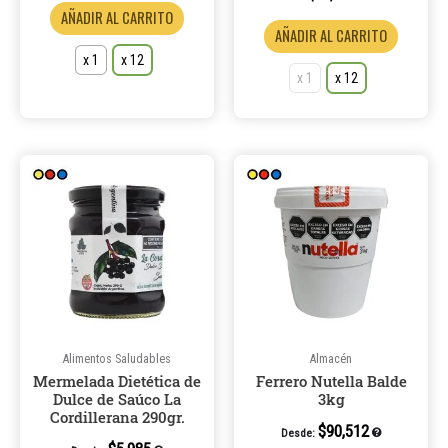
AÑADIR AL CARRITO
producto
product
AÑADIR AL CARRITO
x 1
x 12
x 1
x 12
Este
producto
tiene
múltiples
variantes.
Las
opciones
se
pueden
Alimentos Saludables
Almacén
Mermelada Dietética de
Ferrero Nutella Balde
elegir
Dulce de Saúco La
3kg
en
Cordillerana 290gr.
la
$
90,512
Desde: