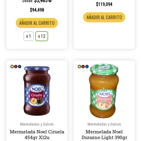
$
5,985
Desde:
página
$
119,094
de
$
94,498
AÑADIR AL CARRITO
producto
AÑADIR AL CARRITO
x 1
x 12
Mermeladas y Dulces
Mermeladas y Dulces
Mermelada Noel Ciruela
Mermelada Noel
454gr X12u
Durazno Light 390gr