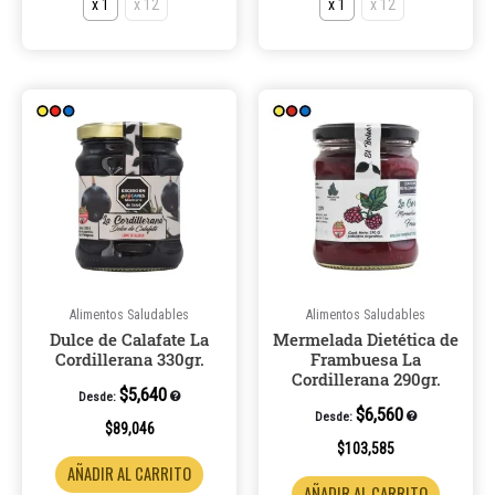
x 1
x 12
x 1
x 12
Este
Este
producto
product
tiene
tiene
múltiples
múltiple
variantes.
variantes
Las
Las
opciones
opcione
se
se
pueden
pueden
Alimentos Saludables
Alimentos Saludables
Dulce de Calafate La
Mermelada Dietética de
elegir
elegir
Cordillerana 330gr.
Frambuesa La
en
en
Cordillerana 290gr.
la
la
$
5,640
Desde:
$
6,560
Desde:
página
página
$
89,046
de
de
$
103,585
AÑADIR AL CARRITO
producto
product
AÑADIR AL CARRITO