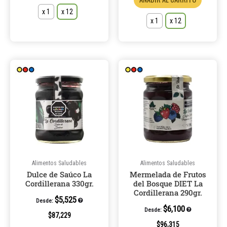
x 1
x 12
x 1
x 12
Este
Este
producto
product
tiene
tiene
múltiples
múltiple
variantes.
variantes
Las
Las
opciones
opcione
se
se
pueden
pueden
Alimentos Saludables
Alimentos Saludables
Dulce de Saúco La
Mermelada de Frutos
elegir
elegir
Cordillerana 330gr.
del Bosque DIET La
en
en
Cordillerana 290gr.
la
la
$
5,525
Desde:
$
6,100
Desde:
página
página
$
87,229
de
de
$
96,315