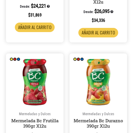
X12u
$
24,221
Desde:
$
26,095
Desde:
$
31,869
$
34,336
AÑADIR AL CARRITO
AÑADIR AL CARRITO
Mermeladas y Dulces
Mermeladas y Dulces
Mermelada Bc Frutilla
Mermelada Bc Durazno
390gr X12u
390gr X12u