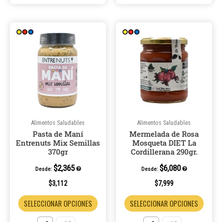
Este
Este
producto
produ
tiene
tiene
múltiples
múltip
variantes.
varian
Las
Las
opciones
opcio
se
se
pueden
puede
Alimentos Saludables
Alimentos Saludables
Pasta de Maní
Mermelada de Rosa
elegir
elegir
Entrenuts Mix Semillas
Mosqueta DIET La
en
en
370gr
Cordillerana 290gr.
la
la
$
2,365
$
6,080
Desde:
Desde:
página
página
de
de
$
3,112
$
7,999
producto
produ
SELECCIONAR OPCIONES
SELECCIONAR OPCIONES