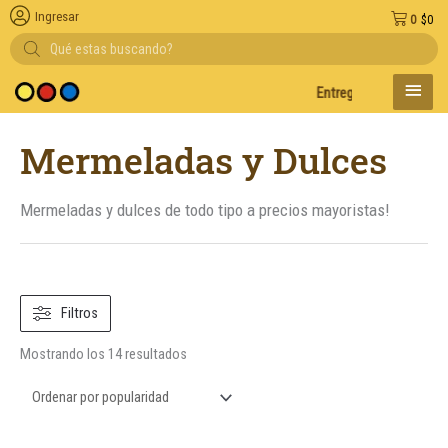
Ingresar
0
$
0
Búsqueda
de
productos
MENÚ
Entregas en el día en AMB
PRINC
Ordenado
Mermeladas y Dulces
por
popularidad
Mermeladas y dulces de todo tipo a precios mayoristas!
Filtros
Mostrando los 14 resultados