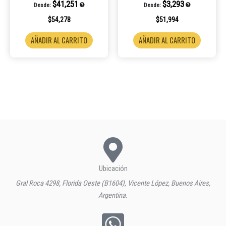
$
41,251
$
3,293
Desde:
Desde:
$
54,278
$
51,994
AÑADIR AL CARRITO
AÑADIR AL CARRITO
Ubicación
Gral Roca 4298, Florida Oeste (B1604), Vicente López, Buenos Aires,
Argentina.