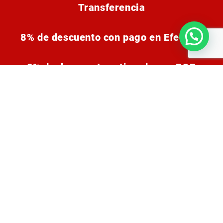
Transferencia
8% de descuento con pago en Efectivo
2% de descuento retirando por POP
8% de descuento a minorista comprando
más de $150.000
12% de descuento a minorista comprando
más de $500.000
Además se te deposita en 2% del total de tu
compra en tu monedero Pop.