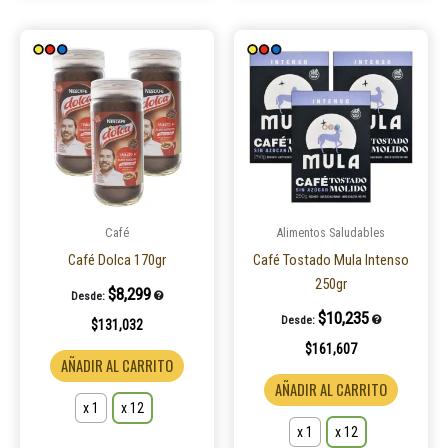
Este
Este
producto
product
tiene
tiene
múltiples
múltiple
variantes.
variantes
Las
Las
opciones
opcione
se
se
pueden
pueden
Café
Alimentos Saludables
elegir
elegir
Café Dolca 170gr
Café Tostado Mula Intenso
en
en
250gr
$
8,299
Desde:
la
la
$
10,235
Desde:
$
131,032
página
página
$
161,607
de
de
AÑADIR AL CARRITO
producto
product
AÑADIR AL CARRITO
x 1
x 12
x 1
x 12