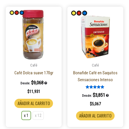
Este
producto
tiene
múltiples
variantes.
Las
opciones
se
pueden
Café
Café
elegir
Café Dolca suave 170gr
Bonafide Café en Saquitos
en
Sensaciones Intenso
$
9,068
Desde:
la
$
11,931
página
Valorado en
$
3,851
Desde:
5.00
de
de 5
AÑADIR AL CARRITO
$
5,067
producto
AÑADIR AL CARRITO
x 1
x 12