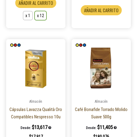
AÑADIR AL CARRITO
AÑADIR AL CARRITO
x 1
x 12
Almacén
Almacén
Cápsulas Lavazza Qualità Oro
Café Bonafide Torrado Molido
Compatibles Nespresso 10u
Suave 500g
$
13,617
$
11,405
Desde:
Desde:
$
17,917
$
180,076