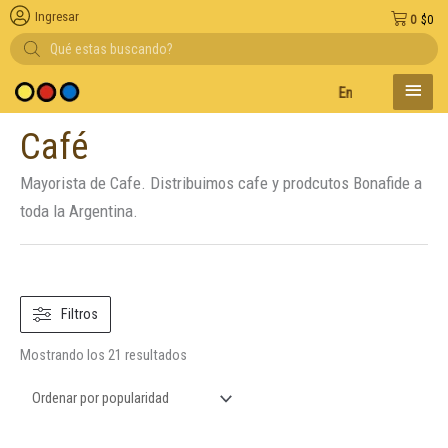
Ingresar
0
$
0
Búsqueda
de
productos
MENÚ
Entregas en el día en 
PRINC
Café
Ordenado
por
popularidad
Mayorista de Cafe. Distribuimos cafe y prodcutos Bonafide a
toda la Argentina.
Filtros
Mostrando los 21 resultados