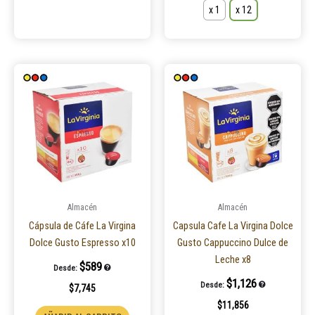
x 1
x 12
Almacén
Almacén
Cápsula de Cáfe La Virgina
Capsula Cafe La Virgina Dolce
Dolce Gusto Espresso x10
Gusto Cappuccino Dulce de
Leche x8
$
589
Desde:
$
1,126
Desde:
$
7,745
$
11,856