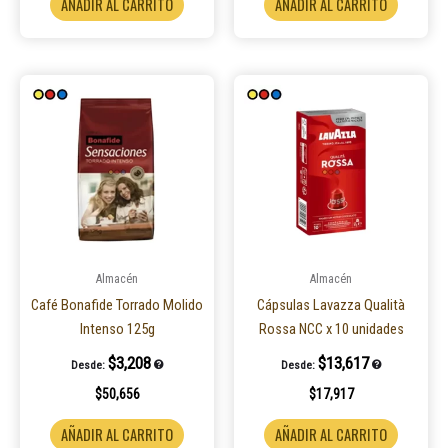
AÑADIR AL CARRITO
AÑADIR AL CARRITO
Almacén
Almacén
Café Bonafide Torrado Molido
Cápsulas Lavazza Qualità
Intenso 125g
Rossa NCC x 10 unidades
$
3,208
$
13,617
Desde:
Desde:
$
50,656
$
17,917
AÑADIR AL CARRITO
AÑADIR AL CARRITO