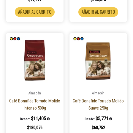
AÑADIR AL CARRITO
AÑADIR AL CARRITO
Almacén
Almacén
Café Bonafide Torrado Molido
Café Bonafide Torrado Molido
Intenso 500g
Suave 250g
$
11,405
$
5,771
Desde:
Desde:
$
180,076
$
60,752