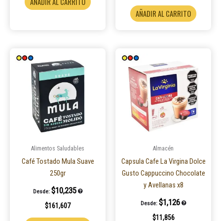
AÑADIR AL CARRITO
AÑADIR AL CARRITO
Este
producto
tiene
múltiples
variantes.
Las
opciones
se
pueden
Alimentos Saludables
Almacén
elegir
Café Tostado Mula Suave
Capsula Cafe La Virgina Dolce
en
250gr
Gusto Cappuccino Chocolate
la
y Avellanas x8
$
10,235
Desde:
página
$
1,126
Desde:
$
161,607
de
$
11,856
producto