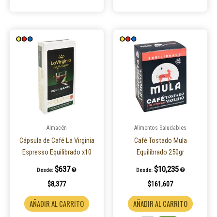
Este
product
tiene
múltiple
variantes
Las
opcione
se
pueden
Almacén
Alimentos Saludables
elegir
Cápsula de Café La Virginia
Café Tostado Mula
en
Espresso Equilibrado x10
Equilibrado 250gr
la
$
637
$
10,235
Desde:
Desde:
página
$
8,377
$
161,607
de
product
AÑADIR AL CARRITO
AÑADIR AL CARRITO