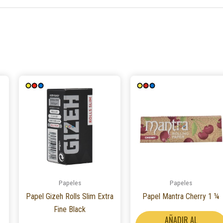
Este
Este
producto
producto
tiene
tiene
múltiples
múltiples
variantes.
variantes.
Las
Las
opciones
opciones
se
se
Papeles
Papeles
pueden
pueden
Papel Gizeh Rolls Slim Extra
Papel Mantra Cherry 1 ¼
elegir
elegir
Fine Black
en
en
AÑADIR AL