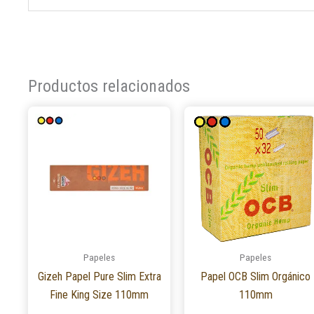
Productos relacionados
Este
producto
tiene
múltiples
variantes.
Las
opciones
se
Papeles
Papeles
pueden
Gizeh Papel Pure Slim Extra
Papel OCB Slim Orgánico
elegir
Fine King Size 110mm
110mm
en