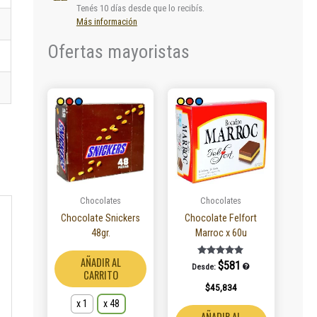
Tenés 10 días desde que lo recibís.
Más información
Ofertas mayoristas
Este
producto
tiene
múltiples
variantes.
Las
opciones
se
Chocolates
Chocolates
pueden
Chocolate Snickers
Chocolate Felfort
elegir
48gr.
Marroc x 60u
en
la
AÑADIR AL
Valorado en
$
581
Desde:
5.00
página
CARRITO
de 5
$
45,834
de
producto
x 1
x 48
AÑADIR AL