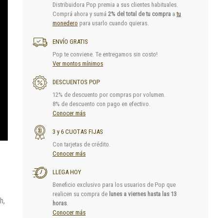
Distribuidora Pop premia a sus clientes habituales.
Comprá ahora y sumá
2% del total de tu compra
a
tu
monedero
para usarlo cuando quieras.
ENVÍO GRATIS
Pop te conviene. Te entregamos sin costo!
Ver montos mínimos
DESCUENTOS POP
12% de descuento por compras por volumen.
8% de descuento con pago en efectivo.
Conocer más
3 y 6 CUOTAS FIJAS
Con tarjetas de crédito.
Conocer más
LLEGA HOY
Beneficio exclusivo para los usuarios de Pop que
realicen su compra de
lunes a viernes hasta las 13
h,
horas
.
Conocer más