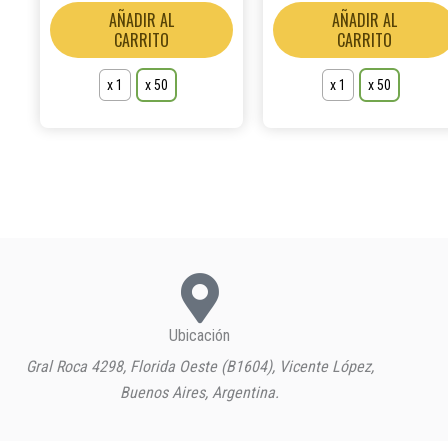
la
AÑADIR AL
AÑADIR AL
página
CARRITO
CARRITO
de
producto
x 1
x 50
x 1
x 50
Ubicación
Gral Roca 4298, Florida Oeste (B1604), Vicente López,
Buenos Aires, Argentina.