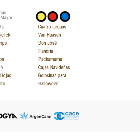
cas
 Mayor
ts
Cuatro Leguas
iclick
Van Häasen
mps
Don José
Flandria
ön
Pachamama
eh
Cajas Navideñas
 Hojas
Golosinas para
ito
Halloween