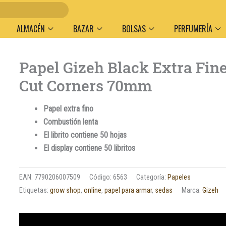
Entre
ALMACÉN
BAZAR
BOLSAS
PERFUMERÍA
Papel Gizeh Black Extra Fin
Cut Corners 70mm
Papel extra fino
Combustión lenta
El librito contiene 50 hojas
El display contiene 50 libritos
EAN:
7790206007509
Código:
6563
Categoría:
Papeles
Etiquetas:
grow shop
,
online
,
papel para armar
,
sedas
Marca:
Gizeh