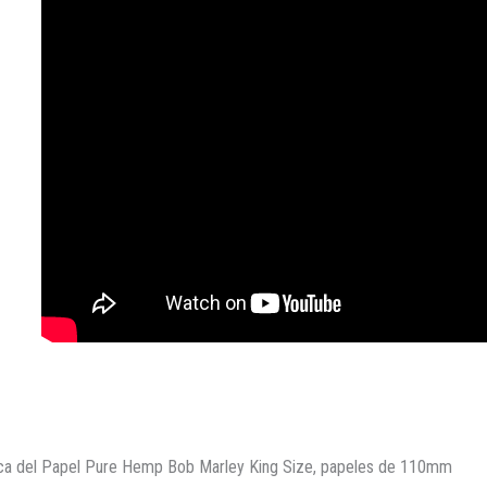
nica del Papel Pure Hemp Bob Marley King Size, papeles de 110mm