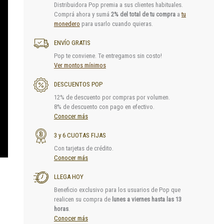
Distribuidora Pop premia a sus clientes habituales.
Comprá ahora y sumá
2% del total de tu compra
a
tu
monedero
para usarlo cuando quieras.
ENVÍO GRATIS
Pop te conviene. Te entregamos sin costo!
Ver montos mínimos
DESCUENTOS POP
12% de descuento por compras por volumen.
8% de descuento con pago en efectivo.
Conocer más
3 y 6 CUOTAS FIJAS
Con tarjetas de crédito.
Conocer más
LLEGA HOY
Beneficio exclusivo para los usuarios de Pop que
realicen su compra de
lunes a viernes hasta las 13
horas
.
Conocer más