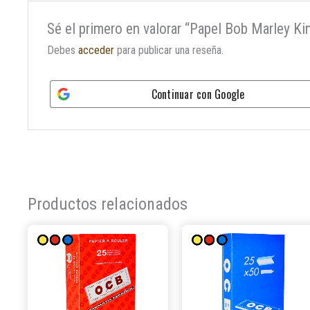
Sé el primero en valorar “Papel Bob Marley K
Debes
acceder
para publicar una reseña.
Continuar con
Google
Productos relacionados
Este
producto
tiene
múltiples
variantes.