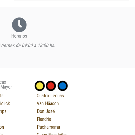
Horarios
Viernes de 09:00 a 18:00 hs.
cas
 Mayor
ts
Cuatro Leguas
iclick
Van Häasen
mps
Don José
Flandria
ön
Pachamama
eh
Cajas Navideñas