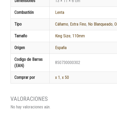
Dimensiones
13 × 11 × 6 cm
Combustión
Lenta
Tipo
Cáñamo
,
Extra Fino
,
No Blanqueado
,
O
Tamaño
King Size
,
110mm
Origen
España
Codigo de Barras
850730000302
(EAN)
Comprar por
x 1
,
x 50
No hay valoraciones aún.