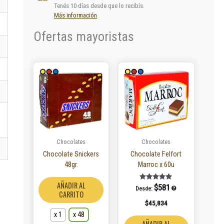
Tenés 10 días desde que lo recibís.
Más información
Ofertas mayoristas
Este
producto
tiene
múltiples
variantes.
Las
opciones
se
Chocolates
Chocolates
pueden
Chocolate Snickers
Chocolate Felfort
elegir
48gr.
Marroc x 60u
en
la
AÑADIR AL
Valorado en
$
581
Desde:
5.00
página
CARRITO
de 5
$
45,834
de
producto
x 1
x 48
AÑADIR AL