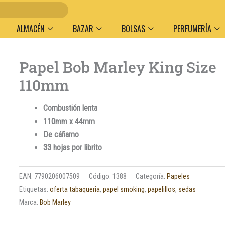
Entr
ALMACÉN
BAZAR
BOLSAS
PERFUMERÍA
Papel Bob Marley King Size
110mm
Combustión lenta
110mm x 44mm
De
cáñamo
33 hojas por librito
EAN:
7790206007509
Código:
1388
Categoría:
Papeles
Etiquetas:
oferta tabaqueria
,
papel smoking
,
papelillos
,
sedas
Marca:
Bob Marley