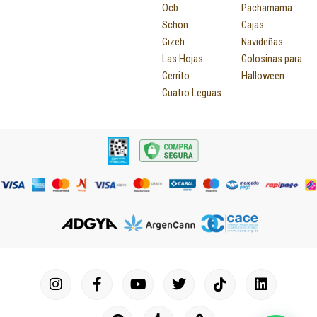
Ocb
Pachamama
Schön
Cajas
Gizeh
Navideñas
Las Hojas
Golosinas para
Cerrito
Halloween
Cuatro Leguas
I
F
P
Y
T
T
M
I
L
n
a
i
o
u
w
a
c
i
s
c
n
u
m
i
p
o
n