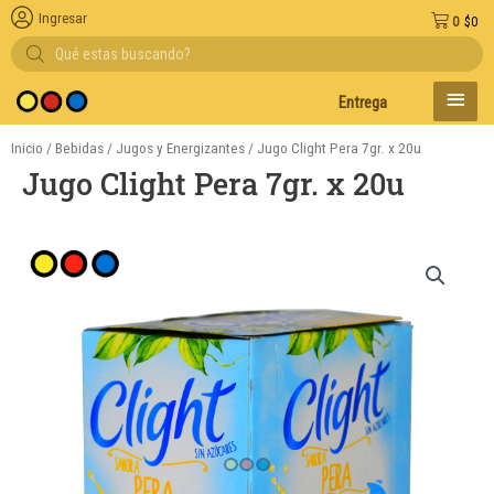
Ingresar
0
$
0
Búsqueda
de
productos
MENÚ
Entregas en el día en AMBA
PRINC
Inicio
/
Bebidas
/
Jugos y Energizantes
/ Jugo Clight Pera 7gr. x 20u
Jugo Clight Pera 7gr. x 20u