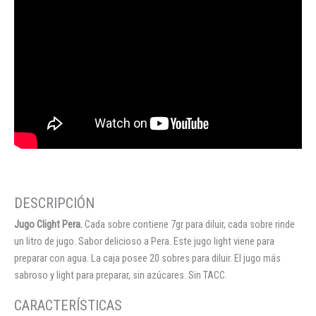
Jugo Clight Pera.
Cada sobre contiene 7gr para diluir, cada sobre rinde
un litro de jugo. Sabor delicioso a Pera. Este jugo light viene para
preparar con agua. La caja posee 20 sobres para diluir. El jugo más
sabroso y light para preparar, sin azúcares. Sin TACC.