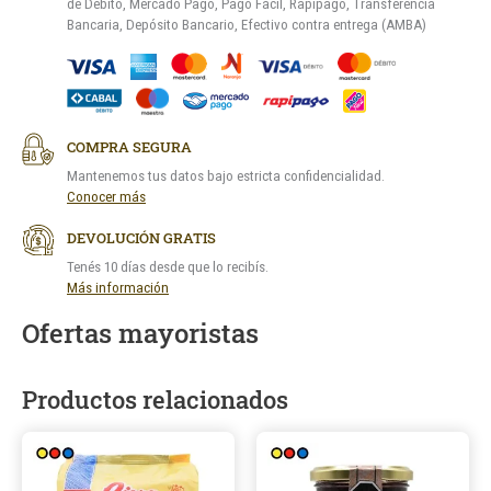
de Débito, Mercado Pago, Pago Fácil, Rapipago, Transferencia
Bancaria, Depósito Bancario, Efectivo contra entrega (AMBA)
COMPRA SEGURA
Mantenemos tus datos bajo estricta confidencialidad.
Conocer más
DEVOLUCIÓN GRATIS
Tenés 10 días desde que lo recibís.
Más información
Ofertas mayoristas
Productos relacionados
Este
Este
producto
produ