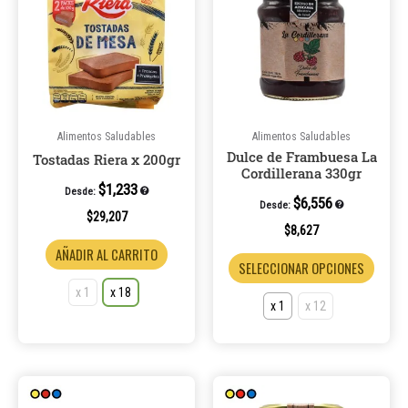
tiene
tiene
múltiples
múltip
variantes.
varian
Las
Las
opciones
opcio
se
se
pueden
puede
Alimentos Saludables
Alimentos Saludables
Dulce de Frambuesa La
elegir
elegir
Tostadas Riera x 200gr
Cordillerana 330gr
en
en
$
1,233
Desde:
la
la
$
6,556
Desde:
$
29,207
página
página
$
8,627
de
de
AÑADIR AL CARRITO
SELECCIONAR OPCIONES
producto
produ
x 1
x 18
x 1
x 12
Este
Este