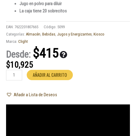
Jugo en polvo para diluir
La caja tiene 20 sobrecitos
EAN:
7622201807665
Código:
5099
Categorías:
Almacén
,
Bebidas
,
Jugos y Energizantes
,
Kiosco
Marca:
Clight
$
415
Desde:
$
10,925
Jugo
AÑADIR AL CARRITO
Clight
Pera
Añadir a Lista de Deseos
7gr.
x
20u
cantidad