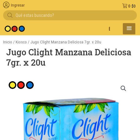
Ingresar
0
$
0
Búsqueda
de
productos
MENÚ
Entregas en el día e
PRINC
Inicio
/
Kiosco
/ Jugo Clight Manzana Deliciosa 7gr. x 20u
Jugo Clight Manzana Deliciosa
7gr. x 20u