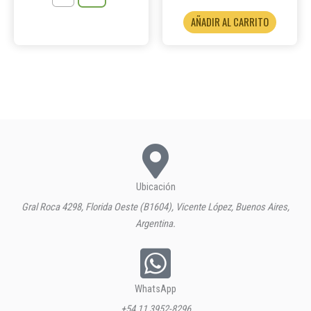
de
AÑADIR AL CARRITO
producto
Ubicación
Gral Roca 4298, Florida Oeste (B1604), Vicente López, Buenos Aires,
Argentina.
WhatsApp
+54 11 3952-8296