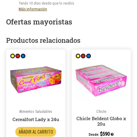
Tenés 10 días desde que lo recibís.
Más información
Ofertas mayoristas
Productos relacionados
Este
producto
tiene
múltiples
variantes.
Las
opciones
se
pueden
Alimentos Saludables
Chicle
Chicle Beldent Globo x
elegir
Cerealfort Lady x 24u
20u
en
AÑADIR AL CARRITO
la
$
590
Desde: