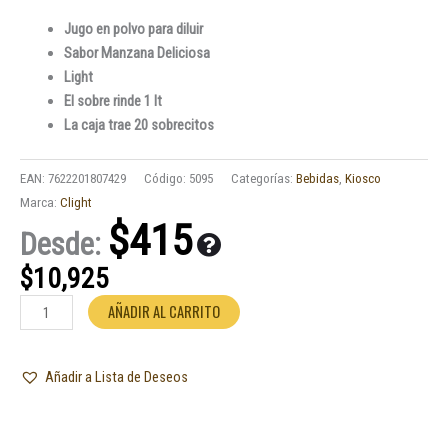
Jugo en polvo para diluir
Sabor Manzana Deliciosa
Light
El sobre rinde 1 lt
La caja trae 20 sobrecitos
EAN:
7622201807429
Código:
5095
Categorías:
Bebidas
,
Kiosco
Marca:
Clight
$
415
Desde:
$
10,925
Jugo
AÑADIR AL CARRITO
Clight
Manzana
Añadir a Lista de Deseos
Deliciosa
7gr.
x