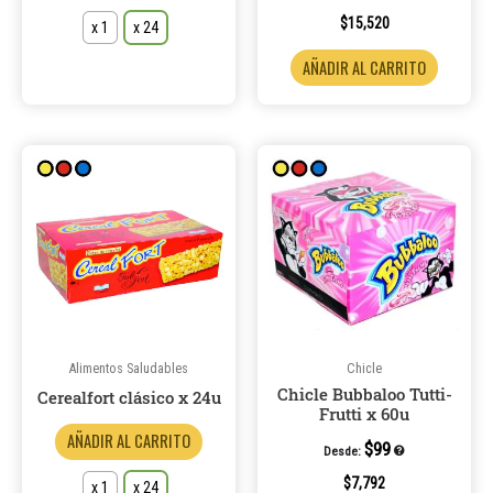
página
$
15,520
x 1
x 24
de
AÑADIR AL CARRITO
producto
Este
producto
tiene
múltiples
variantes.
Las
opciones
se
pueden
Alimentos Saludables
Chicle
Chicle Bubbaloo Tutti-
elegir
Cerealfort clásico x 24u
Frutti x 60u
en
AÑADIR AL CARRITO
la
$
99
Desde:
página
$
7,792
x 1
x 24