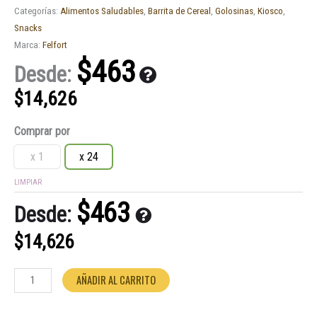
Categorías:
Alimentos Saludables
,
Barrita de Cereal
,
Golosinas
,
Kiosco
,
Snacks
Marca:
Felfort
$
463
Desde:
$
14,626
Cerealfort
Comprar por
flekos
light
x 1
x 24
x
LIMPIAR
24u
cantidad
$
463
Desde:
$
14,626
AÑADIR AL CARRITO