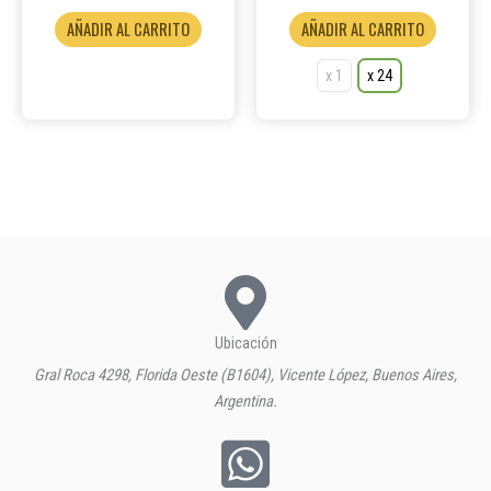
product
AÑADIR AL CARRITO
AÑADIR AL CARRITO
x 1
x 24
Ubicación
Gral Roca 4298, Florida Oeste (B1604), Vicente López, Buenos Aires,
Argentina.