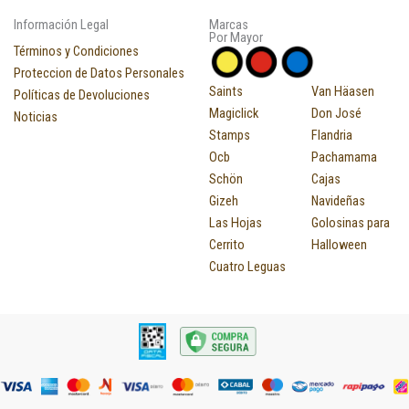
Información Legal
Marcas
Por Mayor
Términos y Condiciones
Proteccion de Datos Personales
Saints
Van Häasen
Políticas de Devoluciones
Magiclick
Don José
Noticias
Stamps
Flandria
Ocb
Pachamama
Schön
Cajas
Gizeh
Navideñas
Las Hojas
Golosinas para
Cerrito
Halloween
Cuatro Leguas