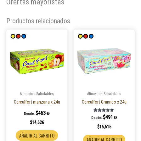
Ofertas mayoristas
Productos relacionados
Este
Este
producto
product
tiene
tiene
múltiples
múltiple
variantes.
variantes
Las
Las
opciones
opcione
se
se
pueden
pueden
Alimentos Saludables
Alimentos Saludables
elegir
elegir
Cerealfort manzana x 24u
Cerealfort Granrico x 24u
en
en
$
463
Desde:
la
la
Valorado en
$
491
Desde:
5.00
$
14,626
página
página
de 5
$
15,515
de
de
AÑADIR AL CARRITO
producto
product
AÑADIR AL CARRITO