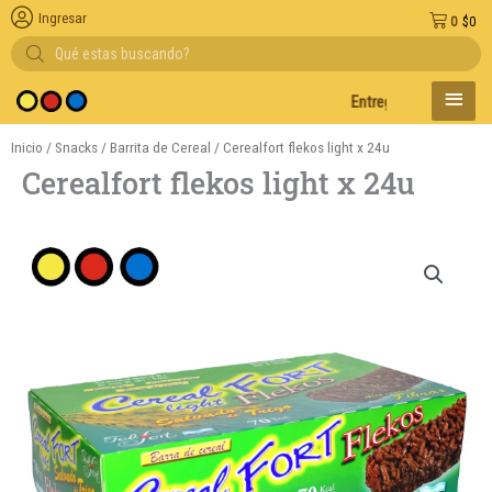
Ingresar
0
$
0
Búsqueda
de
productos
MENÚ
Entregas en el día en AM
PRINC
Inicio
/
Snacks
/
Barrita de Cereal
/ Cerealfort flekos light x 24u
Cerealfort flekos light x 24u