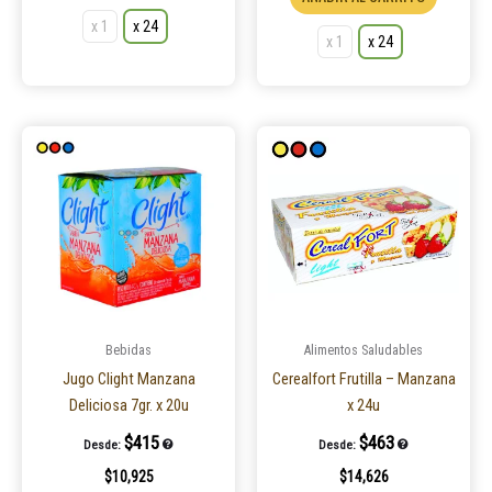
x 1
x 24
x 1
x 24
Este
product
tiene
múltiple
variantes
Las
opcione
se
pueden
Bebidas
Alimentos Saludables
elegir
Jugo Clight Manzana
Cerealfort Frutilla – Manzana
en
Deliciosa 7gr. x 20u
x 24u
la
$
415
$
463
Desde:
Desde:
página
$
10,925
$
14,626
de