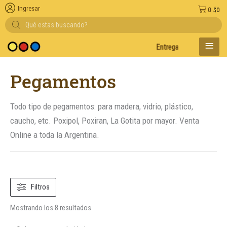
Ingresar
0
$
0
Búsqueda
de
productos
MENÚ
Entregas en el día en AMB
PRINC
Ordenado
Pegamentos
por
popularidad
Todo tipo de pegamentos: para madera, vidrio, plástico,
caucho, etc. Poxipol, Poxiran, La Gotita por mayor. Venta
Online a toda la Argentina.
Filtros
Mostrando los 8 resultados