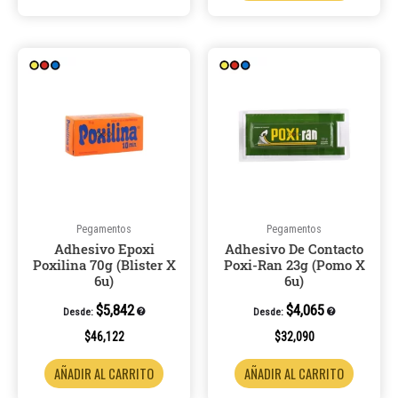
Pegamentos
Pegamentos
Adhesivo Epoxi
Adhesivo De Contacto
Poxilina 70g (Blister X
Poxi-Ran 23g (Pomo X
6u)
6u)
$
5,842
$
4,065
Desde:
Desde:
$
46,122
$
32,090
AÑADIR AL CARRITO
AÑADIR AL CARRITO