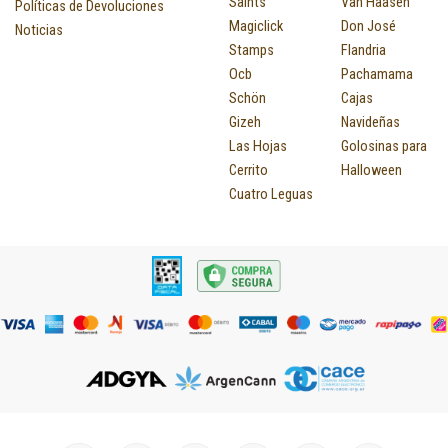
Saints
Van Häasen
Políticas de Devoluciones
Magiclick
Don José
Noticias
Stamps
Flandria
Ocb
Pachamama
Schön
Cajas
Gizeh
Navideñas
Las Hojas
Golosinas para
Cerrito
Halloween
Cuatro Leguas