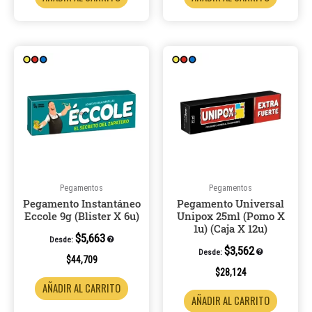
Pegamentos
Pegamentos
Pegamento Instantáneo
Pegamento Universal
Eccole 9g (Blister X 6u)
Unipox 25ml (Pomo X
1u) (Caja X 12u)
$
5,663
Desde:
$
3,562
Desde:
$
44,709
$
28,124
AÑADIR AL CARRITO
AÑADIR AL CARRITO