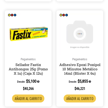
Pegamentos
Pegamentos
Sellador Fastix
Adhesivo Epoxi Poxipol
Antihongos 25g (Pomo
10 Minutos Metálico
X 1u) (Caja X 12u)
14ml (Blister X 6u)
$
5,100
$
5,855
Desde:
Desde:
$
40,266
$
46,221
AÑADIR AL CARRITO
AÑADIR AL CARRITO