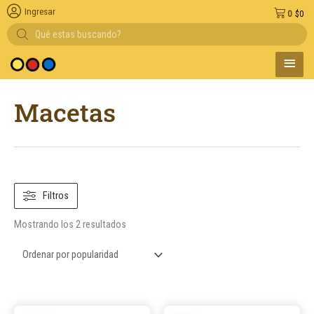
Ingresar
0
$
0
Búsqueda
de
productos
MENÚ
edio de pago
PRINC
Ordenado
Macetas
por
popularidad
Filtros
Mostrando los 2 resultados
Este