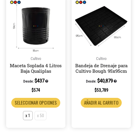
producto
tiene
múltiples
variantes.
Las
opciones
se
pueden
Cultivo
Cultivo
Maceta Soplada 4 Litros
Bandeja de Drenaje para
elegir
Baja Qualiplas
Cultivo Bough 95x95cm
en
la
$
437
$
40,879
Desde:
Desde:
página
$
574
$
53,789
de
SELECCIONAR OPCIONES
AÑADIR AL CARRITO
producto
x 1
x 50