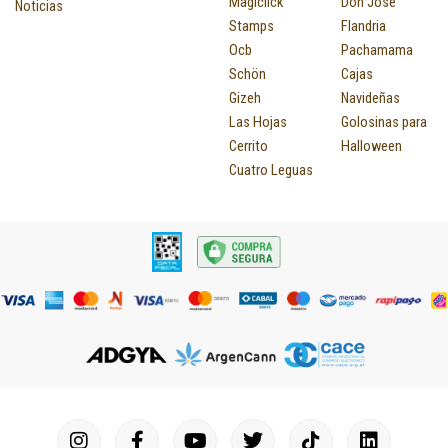
Magiclick
Don José
Noticias
Stamps
Flandria
Ocb
Pachamama
Schön
Cajas
Gizeh
Navideñas
Las Hojas
Golosinas para
Cerrito
Halloween
Cuatro Leguas
I
F
P
Y
T
T
M
I
L