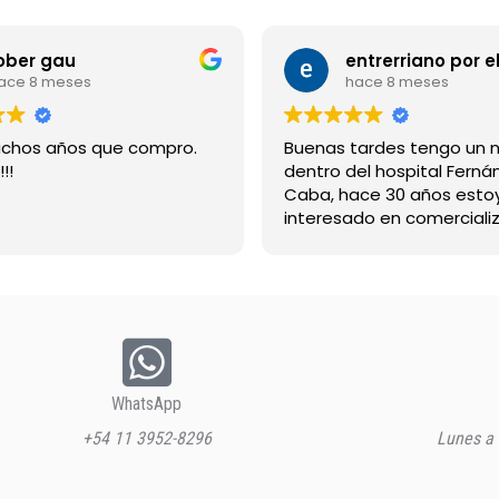
ober gau
ace 8 meses
hace 8 meses
chos años que compro.
Buenas tardes tengo un 
!!
dentro del hospital Ferná
Caba, hace 30 años esto
interesado en comercializ
bebida suerox espero re
gracias
WhatsApp
+54 11 3952-8296
Lunes a 