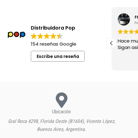
leila madia
r
hace 8 meses
h
Distribuidora Pop
Excelente siempre !
Hace mu
154 reseñas Google
Sigan asi!
Escribe una reseña
Ubicación
Gral Roca 4298, Florida Oeste (B1604), Vicente López,
Buenos Aires, Argentina.