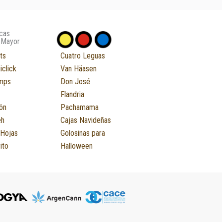
cas
 Mayor
ts
Cuatro Leguas
iclick
Van Häasen
mps
Don José
Flandria
ön
Pachamama
eh
Cajas Navideñas
 Hojas
Golosinas para
ito
Halloween