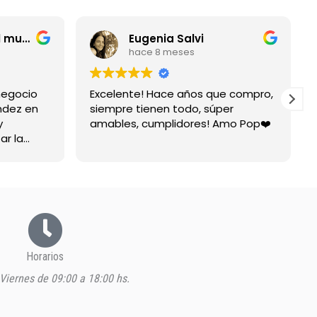
entrerriano por el mundo
Eugenia Salvi
hace 8 meses
negocio
Excelente! Hace años que compro,
ndez en
siempre tienen todo, súper
y
amables, cumplidores! Amo Pop❤️
ar la
spuesta
Horarios
Viernes de 09:00 a 18:00 hs.