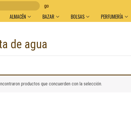
olumen y medio de pago
ALMACÉN
BAZAR
BOLSAS
PERFUMERÍA
ita de agua
ncontraron productos que concuerden con la selección.