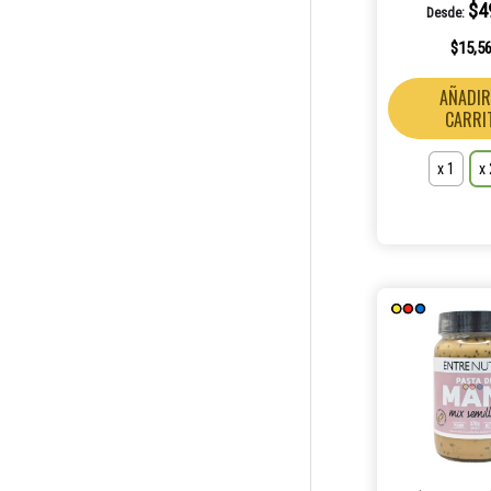
$
4
Desde:
$
15,5
AÑADIR
CARRI
x 1
x