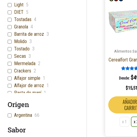
Light
5
DIET
5
Tostadas
4
Granola
4
Barrita de arroz
3
Molido
3
Tostado
3
Alimentos Sa
Secas
3
Cerealfort Gra
Mermelada
2
Crackers
2
Valorad
$
4
Alfajor simple
1
Desde:
5.00
de 5
Alfajor de arroz
1
$
15,5
Pasta de maní
1
Frutos Del Bosque Yogurt
1
AÑADIR
Origen
CARRI
Chocolate Con Naranja
1
Flow Cereal Puro Cacao
1
Argentina
66
Edulcorante Líquido
1
x 1
x
Sabor
Granola Proteica
1