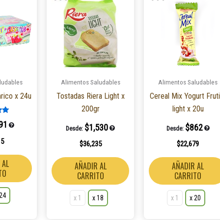
producto
producto
tiene
tiene
múltiples
múltiples
variantes.
variantes.
Las
Las
opciones
opciones
ludables
Alimentos Saludables
Alimentos Saludables
se
se
nrico x 24u
Tostadas Riera Light x
Cereal Mix Yogurt Fruti
pueden
pueden
200gr
light x 20u
elegir
elegir
o en
en
en
91
$
1,530
$
862
Desde:
Desde:
la
la
15
$
36,235
$
22,679
página
página
de
de
 AL
AÑADIR AL
AÑADIR AL
TO
producto
producto
CARRITO
CARRITO
 24
x 1
x 18
x 1
x 20