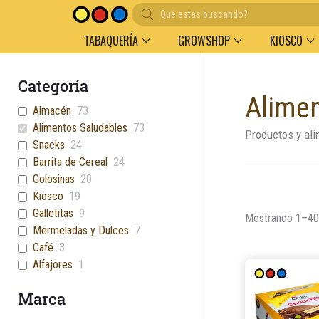
Búsqueda
de
productos
TABAQUERÍA
GROWSHOP
KIOSCO
Categoría
Alimen
Almacén
73
Alimentos Saludables
73
Productos y al
Snacks
24
Barrita de Cereal
24
Golosinas
20
Kiosco
19
Galletitas
9
Mostrando 1–40 
Mermeladas y Dulces
7
Café
3
Alfajores
1
Marca