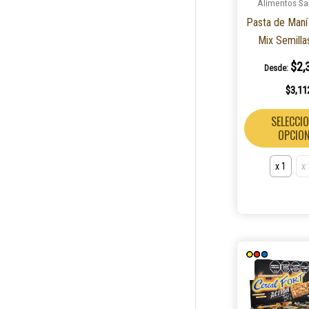
Alimentos Sa
Pasta de Maní
Mix Semilla
$
2,
Desde:
$
3,11
SELECCI
OPCIO
x 1
x