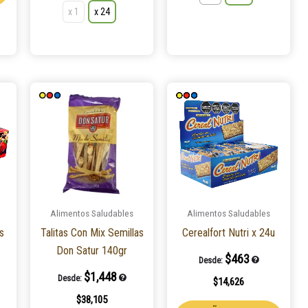
x 1
x 24
Este
Este
Este
producto
producto
produ
tiene
tiene
tiene
múltiples
múltiples
múlti
variantes.
variantes.
varian
Las
Las
Las
opciones
opciones
opcio
Alimentos Saludables
Alimentos Saludables
se
se
se
os
Talitas Con Mix Semillas
Cerealfort Nutri x 24u
pueden
pueden
pued
Don Satur 140gr
elegir
elegir
elegir
$
463
Desde:
en
en
en
$
1,448
Desde:
$
14,626
la
la
la
$
38,105
página
página
págin