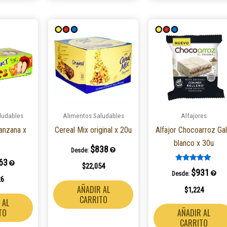
Este
producto
tiene
múltiples
variantes.
Las
opciones
ludables
Alimentos Saludables
Alfajores
se
anzana x
Cereal Mix original x 20u
Alfajor Chocoarroz Gal
pueden
blanco x 30u
elegir
$
838
Desde:
en
63
$
22,054
Valorado en
la
$
931
Desde:
5.00
26
de 5
página
AÑADIR AL
$
1,224
de
CARRITO
 AL
producto
TO
AÑADIR AL
CARRITO