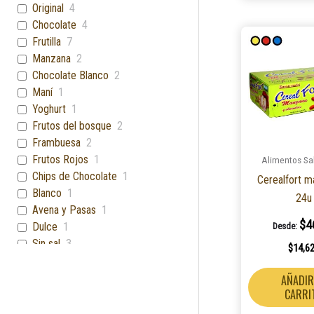
Original
4
Chocolate
4
Frutilla
7
Manzana
2
Chocolate Blanco
2
Maní
1
Yoghurt
1
Frutos del bosque
2
Frambuesa
2
Frutos Rojos
1
Alimentos Sa
Chips de Chocolate
1
Cerealfort m
Blanco
1
24u
Avena y Pasas
1
$
4
Dulce
1
Desde:
Sin sal
3
$
14,6
Arandanos
1
cereales y chocolate
1
AÑADIR
CARRI
light
1
Mix de semillas
2