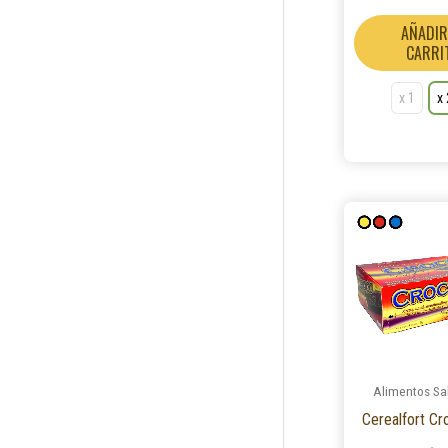
Proteico (Legumbres)
1
Negritos (Queso)
1
AÑADIR
CARRI
Clásico (Sin Sal)
2
N/A
1
Almendras
1
x 1
x
Frutos
1
Banana y Chocolate
1
Avena y Granola
1
Alimentos Sa
Cerealfort Cr