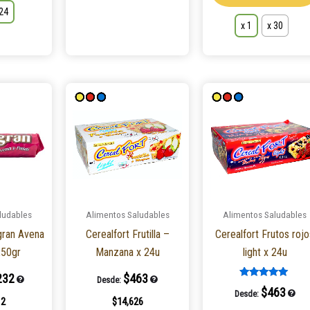
 24
x 1
x 30
Este
Este
producto
producto
tiene
tiene
múltiples
múltiples
variantes.
variantes.
Las
Las
opciones
opciones
ludables
Alimentos Saludables
Alimentos Saludables
se
se
igran Avena
Cerealfort Frutilla –
Cerealfort Frutos roj
pueden
pueden
250gr
Manzana x 24u
light x 24u
elegir
elegir
en
en
232
$
463
Desde:
Valorado en
la
la
$
463
Desde:
5.00
12
$
14,626
de 5
página
página