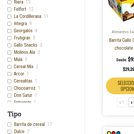
Riera
15
Felfort
12
La Cordillerana
11
Integra
9
Georgalos
4
Alimentos Sa
Frutigran
3
Barrita Gallo
Gallo Snacks
3
chocolate
Molinos Ala
3
$
9
Mula
3
Desde:
Cereal Mix
2
$
29,2
Arcor
1
Cerealitas
1
SELECCI
Chocoarroz
1
OPCIO
Don Satur
1
Entrenuts
1
x 1
x
Gallo
1
Tipo
Granix
1
Okebon
1
Barrita de cereal
17
Si-Diet
1
Dulce
7