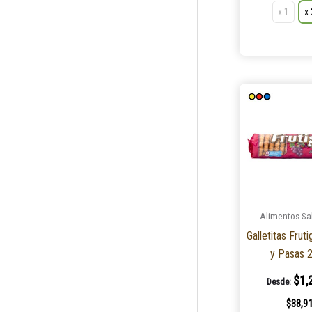
x 1
x
Avena y Frutos Rojos
1
Rosa Mosqueta
1
Frambuesa y Arandanos
1
Organico
1
Instantanea
1
Multicereal
3
Calafate
1
Salvado y Trigo
1
Saúco
2
Avena y Banana
1
Avena, Cacao y Chocolate
1
Maní y Chocolate
1
Maní y Arándanos
1
Alimentos Sa
Dulces
1
Galletitas Frut
Integrales
1
y Pasas 
100% Integral
1
$
1,
7 Semillas
1
Desde:
Integral
2
$
38,9