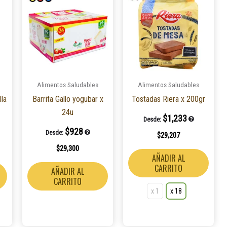
producto
produ
tiene
tiene
múltiples
múlti
variantes.
varian
Las
Las
opciones
opcio
Alimentos Saludables
Alimentos Saludables
se
se
lla
Barrita Gallo yogubar x
Tostadas Riera x 200gr
pueden
pued
24u
elegir
elegir
$
1,233
Desde:
en
en
$
928
Desde:
$
29,207
la
la
$
29,300
página
págin
AÑADIR AL
de
de
CARRITO
AÑADIR AL
producto
produ
CARRITO
x 1
x 18