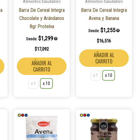
Alimentos Saludables
Alimentos Saludables
se
se
se
ra
Barra De Cereal Integra
Barra De Cereal Integra
pueden
pueden
pued
Chocolate y Arándanos
Avena y Banana
elegir
elegir
elegir
8gr Proteína
en
en
en
$
1,255
Desde:
la
la
la
$
1,299
Desde:
$
16,516
página
página
págin
$
17,092
de
de
de
AÑADIR AL
producto
producto
produ
CARRITO
AÑADIR AL
CARRITO
x 1
x 10
x 1
x 10
Este
Este
Este
producto
producto
produ
tiene
tiene
tiene
múltiples
múltiples
múlti