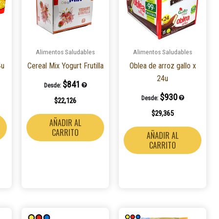
múltiples
variantes.
Las
opciones
Alimentos Saludables
Alimentos Saludables
se
4u
Cereal Mix Yogurt Frutilla
Oblea de arroz gallo x
pueden
24u
elegir
$
841
Desde:
en
$
930
Desde:
$
22,126
la
$
29,365
página
AÑADIR AL
de
CARRITO
AÑADIR AL
producto
CARRITO
Este
Este