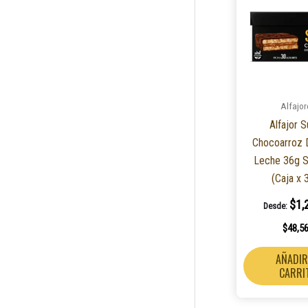
Alfajor
Alfajor 
Chocoarroz 
Leche 36g S
(Caja x 
$
1,
Desde:
$
48,5
AÑADIR
CARRI