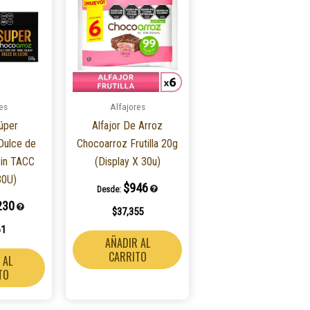
es
Alfajores
Súper
Alfajor De Arroz
Dulce de
Chocoarroz Frutilla 20g
in TACC
(Display X 30u)
30U)
$
946
Desde:
230
$
37,355
61
AÑADIR AL
CARRITO
 AL
TO