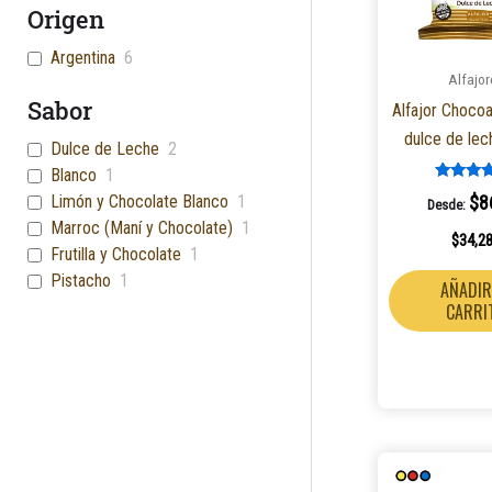
Origen
Argentina
6
Alfajor
Sabor
Alfajor Chocoa
dulce de lec
Dulce de Leche
2
Blanco
1
Valorad
Limón y Chocolate Blanco
1
$
8
Desde:
5.00
de 5
Marroc (Maní y Chocolate)
1
$
34,2
Frutilla y Chocolate
1
Pistacho
1
AÑADIR
CARRI