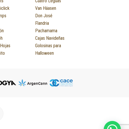
ts
Cuatro Leguas
iclick
Van Häasen
mps
Don José
Flandria
ön
Pachamama
eh
Cajas Navideñas
 Hojas
Golosinas para
ito
Halloween
M