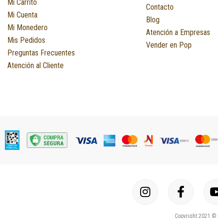
Mi Carrito
Contacto
Mi Cuenta
Blog
Mi Monedero
Atención a Empresas
Mis Pedidos
Vender en Pop
Preguntas Frecuentes
Atención al Cliente
I
F
n
a
s
c
Copyright 2021 © 