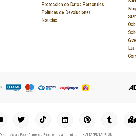
Sain
Proteccion de Datos Personales
Mag
Políticas de Devoluciones
Sta
Noticias
Ocb
Sch
Giz
Las
Cerr
Y
T
I
L
P
T
o
w
c
i
i
u
a
u
i
o
n
n
m
p
Distribuidora Pop •
Comercio Electrónico alfacentauri.io
• ALFACENTAURI SRL