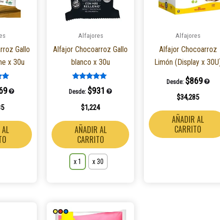
Las
opciones
es
Alfajores
Alfajores
se
rroz Gallo
Alfajor Chocoarroz Gallo
Alfajor Chocoarroz
pueden
he x 30u
blanco x 30u
Limón (Display x 30U
elegir
en
$
869
Desde:
o en
Valorado en
la
69
$
931
Desde:
5.00
$
34,285
de 5
página
85
$
1,224
de
AÑADIR AL
producto
CARRITO
 AL
AÑADIR AL
TO
CARRITO
x 1
x 30