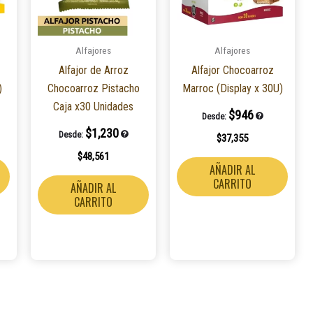
Alfajores
Alfajores
Alfajor de Arroz
Alfajor Chocoarroz
)
Chocoarroz Pistacho
Marroc (Display x 30U)
Caja x30 Unidades
$
946
Desde:
$
1,230
Desde:
$
37,355
$
48,561
AÑADIR AL
CARRITO
AÑADIR AL
CARRITO