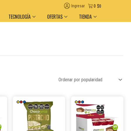
n el día en AMBA
Descuento por volumen y medio de pago
Ingresar
0
$
0
TECNOLOGÍA
OFERTAS
TIENDA