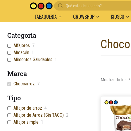
Búsqueda
de
productos
TABAQUERÍA
GROWSHOP
KIOSCO
Categoría
Choco
Alfajores
7
Almacén
1
Alimentos Saludables
1
Marca
Mostrando los 7
Chocoarroz
7
Tipo
Alfajor de arroz
4
Alfajor de Arroz (Sin TACC)
2
Alfajor simple
1