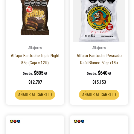
Alfajores
Alfajores
Alfajor Fantoche Triple Night
Alfajor Fantoche Pescado
85g (Caja x 12U)
Raúl Blanco 50gr x18u
$
805
$
640
Desde:
Desde:
$
12,707
$
15,153
AÑADIR AL CARRITO
AÑADIR AL CARRITO