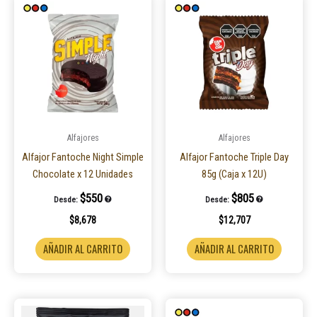
Alfajores
Alfajores
Alfajor Fantoche Night Simple
Alfajor Fantoche Triple Day
Chocolate x 12 Unidades
85g (Caja x 12U)
$
550
$
805
Desde:
Desde:
$
8,678
$
12,707
AÑADIR AL CARRITO
AÑADIR AL CARRITO