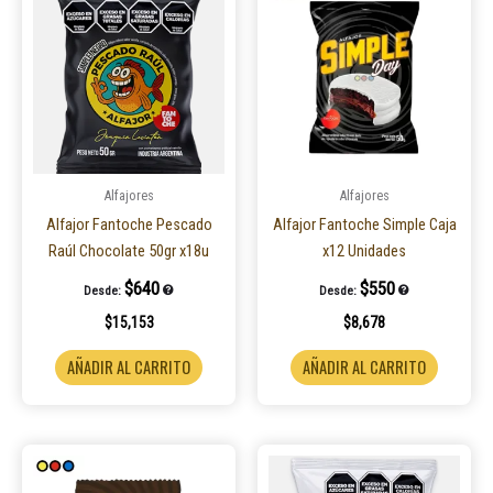
Alfajores
Alfajores
Alfajor Fantoche Pescado
Alfajor Fantoche Simple Caja
Raúl Chocolate 50gr x18u
x12 Unidades
$
640
$
550
Desde:
Desde:
$
15,153
$
8,678
AÑADIR AL CARRITO
AÑADIR AL CARRITO