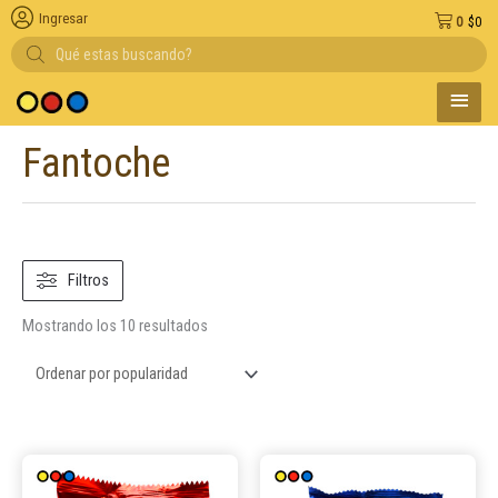
Ingresar
0
$
0
Búsqueda
de
productos
MENÚ
Entregas en el d
PRINC
Fantoche
Ordenado
por
popularidad
Filtros
Mostrando los 10 resultados
Este
Este
producto
product