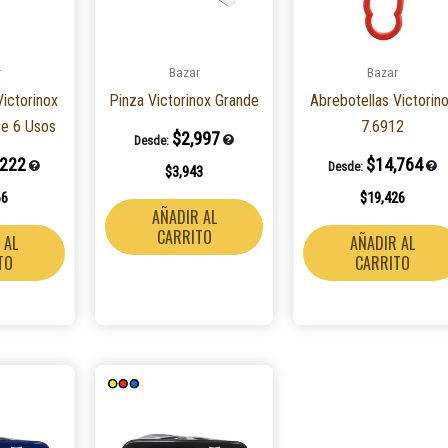
r
Bazar
Bazar
ictorinox
Pinza Victorinox Grande
Abrebotellas Victorin
nte 6 Usos
7.6912
$
2,997
Desde:
,222
$
14,764
Desde:
$
3,943
66
$
19,426
AÑADIR AL
CARRITO
 AL
AÑADIR AL
TO
CARRITO