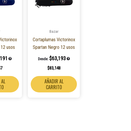
r
Bazar
ictorinox
Cortaplumas Victorinox
 12 usos
Spartan Negro 12 usos
,191
$
63,193
Desde:
47
$
83,148
 AL
AÑADIR AL
TO
CARRITO