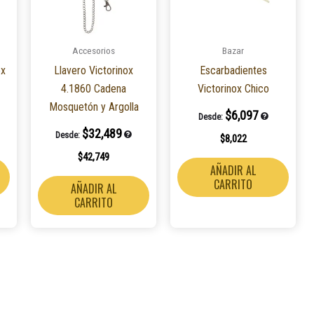
Accesorios
Bazar
ox
Llavero Victorinox
Escarbadientes
4.1860 Cadena
Victorinox Chico
Mosquetón y Argolla
$
6,097
Desde:
$
32,489
Desde:
$
8,022
$
42,749
AÑADIR AL
CARRITO
AÑADIR AL
CARRITO