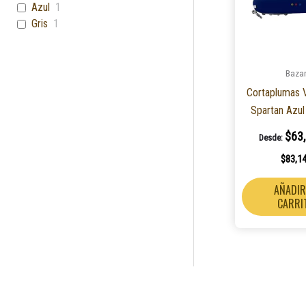
Azul
1
Gris
1
Baza
Cortaplumas V
Spartan Azul
$
63
Desde:
$
83,1
AÑADIR
CARRI