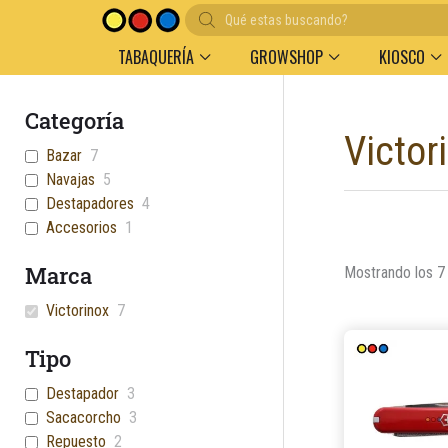
Búsqueda
de
productos
TABAQUERÍA
GROWSHOP
KIOSCO
Categoría
Victor
Bazar
7
Navajas
5
Destapadores
4
Accesorios
1
Marca
Mostrando los 7
Victorinox
7
Tipo
Destapador
3
Sacacorcho
3
Repuesto
2