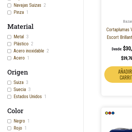
Navajas Suizas
2
Pinza
1
Baza
Material
Cortaplumas V
Metal
3
Escort Brilla
Plástico
2
$
30
Desde:
Acero inoxidable
2
Acero
1
$
39,7
Origen
AÑADIR
CARRI
Suiza
3
Suecia
3
Estados Unidos
1
Color
Negro
1
Rojo
1