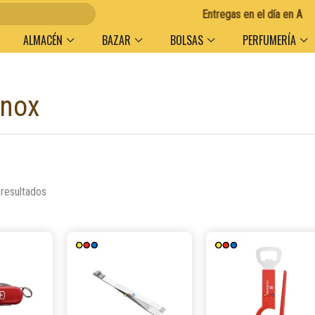
Entregas en el día en AMBA
ALMACÉN
BAZAR
BOLSAS
PERFUMERÍA
inox
Ordenado
por
popularidad
 resultados