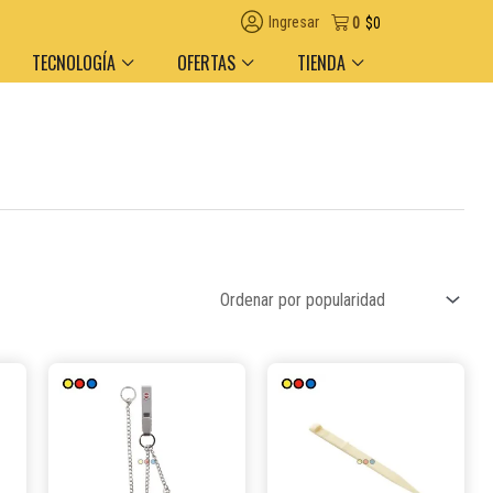
Descuento por volumen y medio de pago
Ingresar
0
$
0
TECNOLOGÍA
OFERTAS
TIENDA